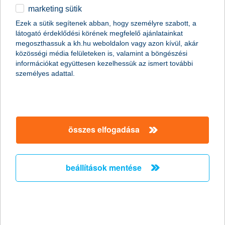
marketing sütik
egyéb
Ezek a sütik segítenek abban, hogy személyre szabott, a
magánszemélyek
biztosítások
életbiztosítások
látogató érdeklődési körének megfelelő ajánlatainkat
kockázati életbiztosítások
részletek
English
megoszthassuk a kh.hu weboldalon vagy azon kívül, akár
K&H prémium számla- és szolgáltatáscsomaghoz igényelhető prémium életb
közösségi média felületeken is, valamint a böngészési
információkat együttesen kezelhessük az ismert további
személyes adattal.
főbb tudnivalók
összes elfogadása
A Bankunknál nyitott K&H prémium számla- és
szolgáltatáscsomaghoz igényelhető kiegészítő
prémium élet- és balesetbiztosítási csomagnak
beállítások mentése
köszönhetően gondoskodhatsz önmagad és
családod anyagi biztonságáról. A csomag 1 990
forintos havi díj ellenében jelentős anyagi
támogatást nyújt, amikor erre igazán szükséged
van. Továbbá egyedi asszisztencia szolgáltatással
segítünk egészségügyi problémáid gyors