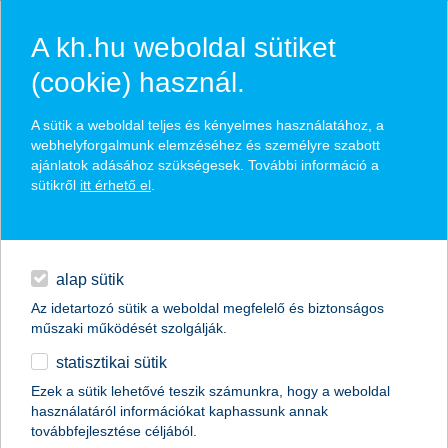
A kh.hu weboldal sütiket
(cookie) használ.
K&H prémium számla- és
A sütik a weboldal teljes és kényelmes használatához, a
webhelyforgalmunk elemzéséhez és személyre szabott
szolgáltatáscsomaghoz
ajánlatok adásához szükségesek. További információ a
igényelhető prémium
sütikről
itt érhető el
.
hitelek
életbiztosítási csomag
napi pénzügyek
kiemelkedő élet- és balesetbiztosítási védelem
alap sütik
széleskörű egészségügyi asszisztencia
Az idetartozó sütik a weboldal megfelelő és biztonságos
megtakarítások
gondoskodj önmagadról és szeretteidről
műszaki működését szolgálják.
statisztikai sütik
biztosítások
Ezek a sütik lehetővé teszik számunkra, hogy a weboldal
használatáról információkat kaphassunk annak
digitális bankolás
kapcsolatfelvétel
továbbfejlesztése céljából.