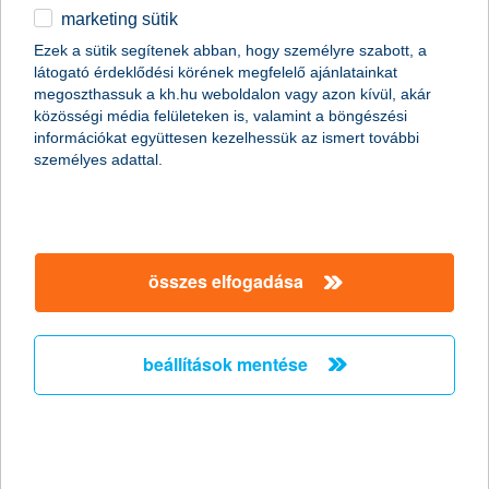
online igénylem
marketing sütik
egyéb
Ezek a sütik segítenek abban, hogy személyre szabott, a
látogató érdeklődési körének megfelelő ajánlatainkat
English
megoszthassuk a kh.hu weboldalon vagy azon kívül, akár
magánszemélyek
biztosítások
életbiztosítások
közösségi média felületeken is, valamint a böngészési
kockázati életbiztosítások
információkat együttesen kezelhessük az ismert további
K&H kiegészítő életbiztosítások K&H lakossági bankszámlához
személyes adattal.
összes elfogadása
beállítások mentése