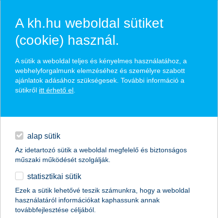
A kh.hu weboldal sütiket
(cookie) használ.
kiegészítő életbiztosítások K&H
A sütik a weboldal teljes és kényelmes használatához, a
webhelyforgalmunk elemzéséhez és személyre szabott
lakossági bankszámlához, már
ajánlatok adásához szükségesek. További információ a
mobilon is
sütikről
itt érhető el
.
hitelek
anyagi biztosíték váratlan helyzetekre
napi pénzügyek
akár otthon is megköthető K&H mobilbankodon keresztül
alap sütik
már 390 Ft-tól
Az idetartozó sütik a weboldal megfelelő és biztonságos
megtakarítások
műszaki működését szolgálják.
statisztikai sütik
biztosítások
visszahívást kérek
Ezek a sütik lehetővé teszik számunkra, hogy a weboldal
használatáról információkat kaphassunk annak
digitális bankolás
továbbfejlesztése céljából.