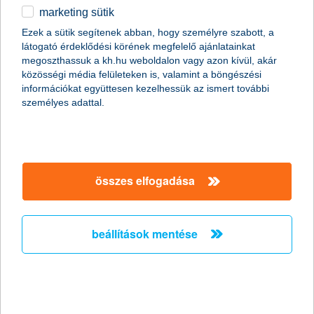
számlacsomagjaink
marketing sütik
egyéb
Ezek a sütik segítenek abban, hogy személyre szabott, a
látogató érdeklődési körének megfelelő ajánlatainkat
English
megoszthassuk a kh.hu weboldalon vagy azon kívül, akár
tipp
közösségi média felületeken is, valamint a böngészési
információkat együttesen kezelhessük az ismert további
személyes adattal.
összes elfogadása
számlavezetés
[K&H okos kényelmi plusz számlacsomag
beállítások mentése
- online]
3 hónapig akár csomagdíjmentes számlacsomag
számlanyitás online 0-24-ben, bárhonnan, bármikor
azonnal használható számla és digitális bankkártya