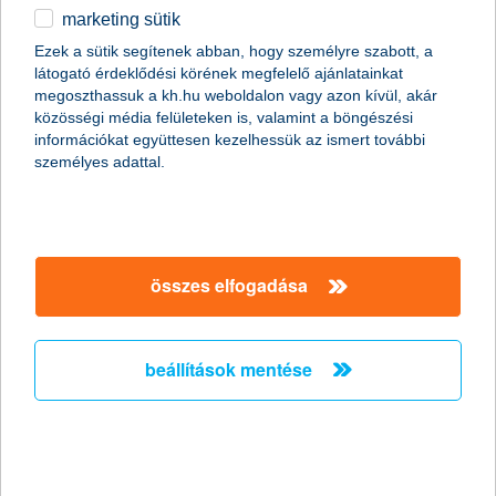
marketing sütik
egyéb
K&H e-bank demó
Ezek a sütik segítenek abban, hogy személyre szabott, a
látogató érdeklődési körének megfelelő ajánlatainkat
English
megoszthassuk a kh.hu weboldalon vagy azon kívül, akár
magánszemélyek
digitális bankolás
K&H lakossági e-bank
közösségi média felületeken is, valamint a böngészési
információkat együttesen kezelhessük az ismert további
részletek
személyes adattal.
főbb tudnivalók
összes elfogadása
beállítások mentése
díjmentesen megtekintheted és letöltheted
elektronikus számlakivonataidat
kedvezményes díjért indíthatsz forint- és
devizaátutalásokat
a gyakran használt bankszámlákat rögzítheted
a partnerek közé
egy gombnyomással új átutalási megbízást