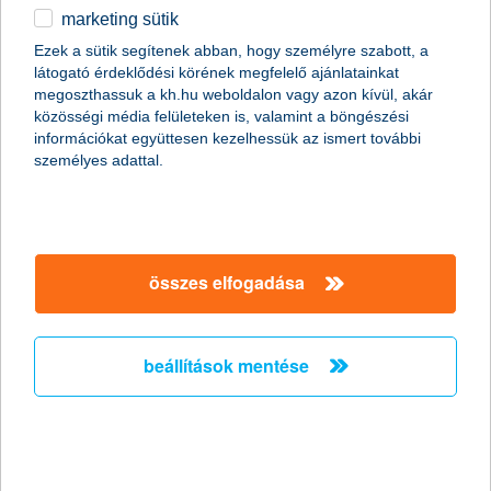
gyakran felmerül a kérdés: vajon a digitális megoldások
marketing sütik
egyéb
teljesen leváltják a személyes ügyintézést?
Ezek a sütik segítenek abban, hogy személyre szabott, a
látogató érdeklődési körének megfelelő ajánlatainkat
English
megoszthassuk a kh.hu weboldalon vagy azon kívül, akár
közösségi média felületeken is, valamint a böngészési
információkat együttesen kezelhessük az ismert további
személyes adattal.
összes elfogadása
beállítások mentése
A K&H Bank tapasztalata szerint a válasz ennél sokkal
árnyaltabb. A technológia nem az ember helyére lép, hanem
felszabadítja az időnket – és ezzel együtt új szintre emeli az
ügyfélélményt. A valódi kérdés tehát nem az, hogy melyiket
válasszuk, hanem az, hogy mikor melyik a legjobb választás
számunkra.