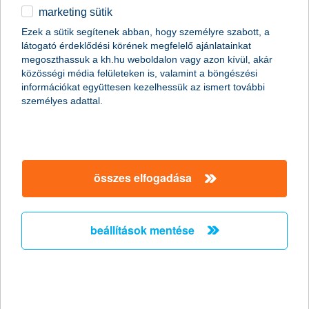
tehát megvizsgálni, hogy pontosan ki és milyen
marketing sütik
egyéb
feltételekkel igényelheti. Az alábbiakban összefoglaltuk a
legfontosabb tudnivalókat.
Ezek a sütik segítenek abban, hogy személyre szabott, a
látogató érdeklődési körének megfelelő ajánlatainkat
English
megoszthassuk a kh.hu weboldalon vagy azon kívül, akár
közösségi média felületeken is, valamint a böngészési
információkat együttesen kezelhessük az ismert további
személyes adattal.
összes elfogadása
a 3 százalékos lakáshitel lényege röviden
beállítások mentése
Az
Otthon Start Hitelprogram
egy olyan, államilag támogatott
konstrukció, melynek célja, hogy az első saját ingatlan
megszerzéséhez nyújtson segítséget. A program legfőbb
jellemzői:
Igényelhető
: 2025. szeptember 1-jétől