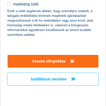
marketing sütik
egyéb
az alap megvásárlásával egy dinamikus portfólióba
Ezek a sütik segítenek abban, hogy személyre szabott, a
fektethetsz dollárban
látogató érdeklődési körének megfelelő ajánlatainkat
English
figyelembe veszi a felelős befektetések szempontjait is
megoszthassuk a kh.hu weboldalon vagy azon kívül, akár
közösségi média felületeken is, valamint a böngészési
információkat együttesen kezelhessük az ismert további
tudj meg többet
személyes adattal.
Horizon Start 100 Plus, euróban
összes elfogadása
100%-os tőkevédelem a lejárat időpontjára
100% részesedés a részvénykosár növekményéből vagy
6% fix minimum hozam a teljes futamidőre
beállítások mentése
tudj meg többet