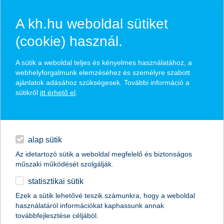
A kh.hu weboldal sütiket
(cookie) használ.
befektetési alap kereső
A sütik a weboldal teljes és kényelmes használatához, a
webhelyforgalmunk elemzéséhez és személyre szabott
ajánlatok adásához szükségesek. További információ a
sütikről
itt érhető el
.
hitelek
napi pénzügyek
mi mit jelent?
alap sütik
Az idetartozó sütik a weboldal megfelelő és biztonságos
megtakarítások
műszaki működését szolgálják.
91
találat
statisztikai sütik
biztosítások
Ezek a sütik lehetővé teszik számunkra, hogy a weboldal
Horizon KBC Dynamic Responsible
használatáról információkat kaphassunk annak
digitális bankolás
továbbfejlesztése céljából.
Investing, dollárban