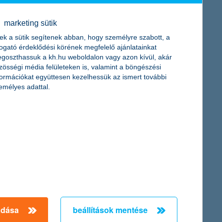
marketing sütik
ek a sütik segítenek abban, hogy személyre szabott, a
togató érdeklődési körének megfelelő ajánlatainkat
goszthassuk a kh.hu weboldalon vagy azon kívül, akár
zösségi média felületeken is, valamint a böngészési
formációkat együttesen kezelhessük az ismert további
emélyes adattal.
adása
beállítások mentése