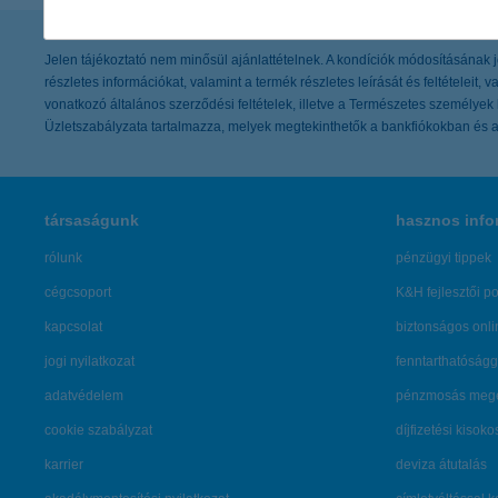
Jelen tájékoztató nem minősül ajánlattételnek. A kondíciók módosításának jog
részletes információkat, valamint a termék részletes leírását és feltételeit
vonatkozó általános szerződési feltételek, illetve a Természetes személyek 
Üzletszabályzata tartalmazza, melyek megtekinthetők a bankfiókokban és a 
társaságunk
hasznos info
rólunk
pénzügyi tippek
cégcsoport
K&H fejlesztői po
kapcsolat
biztonságos onli
jogi nyilatkozat
fenntarthatóságg
adatvédelem
pénzmosás mege
cookie szabályzat
díjfizetési kisoko
karrier
deviza átutalás