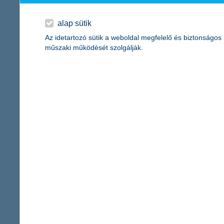
alap sütik
Az idetartozó sütik a weboldal megfelelő és biztonságos
műszaki működését szolgálják.
rendszeres megtakarítások
rövidtávra
Ha havonta kisebb összeget szeretnél félretenni, hogy
megvalósítsd céljaidat.