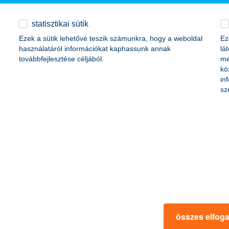
befektetéssel kombinált bankbetétek
statisztikai sütik
Ha ötvözni szeretnéd a befektetések és lekötött betétek
Ezek a sütik lehetővé teszik számunkra, hogy a weboldal
Ez
előnyeit a magasabb kamat érdekében.
használatáról információkat kaphassunk annak
lá
továbbfejlesztése céljából.
me
kö
in
sz
megtakarítási számlák
A megtakarítási számlán kedvező kamatozás mellett, lekötés
nélkül rendszeresen takarékoskodhatsz.
összes elfog