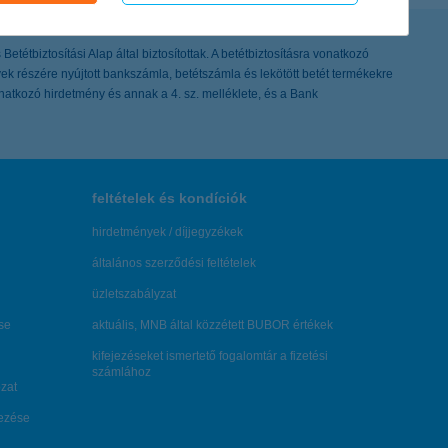
tétbiztosítási Alap által biztosítottak. A betétbiztosításra vonatkozó
lyek részére nyújtott bankszámla, betétszámla és lekötött betét termékekre
onatkozó hirdetmény és annak a 4. sz. melléklete, és a Bank
feltételek és kondíciók
hirdetmények / díjjegyzékek
általános szerződési feltételek
üzletszabályzat
se
aktuális, MNB által közzétett BUBOR értékek
kifejezéseket ismertető fogalomtár a fizetési
számlához
zat
dezése