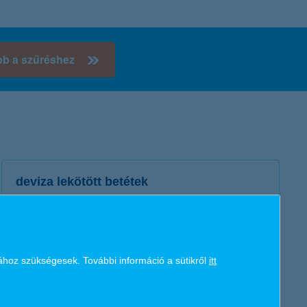
K&H token megújítás
Digitális Állampolgárság Program
bb a szűréshez
deviza lekötött betétek
Ha biztos megtakarításra vágysz devizában - USA dollárban,
angol fontban és kanadai dollárban.
ához szükségesek. További információ a sütikről
itt