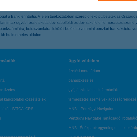
át a Bank fenntartja. A jelen tájékoztatóban szereplő lekötött betétek az Országos Be
, valamint az egyéb részleteket a devizabelföldi és devizakülföldi természetes szemé
bankszámláira, betétszámláira, lekötött betéteire valamint pénztári tranzakcióira v
kh.hu internetes oldalon.
rmációk
ügyfélvédelem
fizetési moratórium
rtál
panaszkezelés
ne fizetés
gyűjtőszámlahitel információk
al kapcsolatos közzétételek
természetes személyek adósságrendezé
lőzés, FATCA, CRS
MNB – Pénzügyi Navigátor
s
Pénzügyi Navigátor Tanácsadó Irodaháló
MNB - Értékpapír egyenleg online lekér