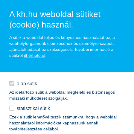
A kh.hu weboldal sütiket
(cookie) használ.
A sütik a weboldal teljes és kényelmes használatához, a
webhelyforgalmunk elemzéséhez és személyre szabott
ajánlatok adásához szükségesek. További információ a
kérjük, add meg adataidat
sütikről
itt érhető el
.
Kapcsolatfelvételi űrlap
alap sütik
név *
Az idetartozó sütik a weboldal megfelelő és biztonságos
műszaki működését szolgálják.
statisztikai sütik
Ezek a sütik lehetővé teszik számunkra, hogy a weboldal
használatáról információkat kaphassunk annak
továbbfejlesztése céljából.
Szükséges
mobiltelefonszám