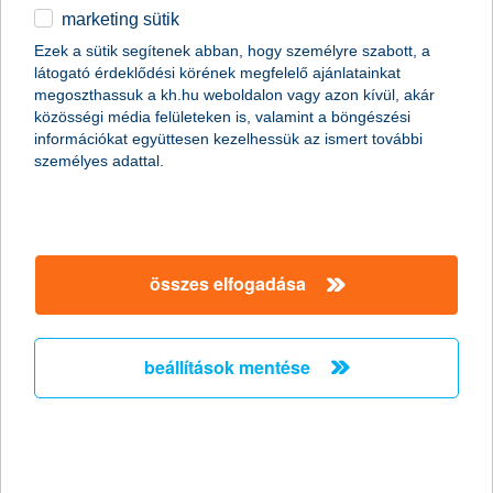
marketing sütik
+36
Ezek a sütik segítenek abban, hogy személyre szabott, a
látogató érdeklődési körének megfelelő ajánlatainkat
Szükséges
e-mail cím
megoszthassuk a kh.hu weboldalon vagy azon kívül, akár
közösségi média felületeken is, valamint a böngészési
információkat együttesen kezelhessük az ismert további
személyes adattal.
mikor hívhatunk?
2026.08.08
összes elfogadása
marketing hozzájárulás
Hozzájárulok ahhoz, hogy a K&H Márkacsoport
tagvállalatai – K&H Bank Zrt., K&H Biztosító Zrt., K&H
beállítások mentése
Alapkezelő Zrt., K&H Faktor Zrt., K&H
Csoportszolgáltató Központ Kft., K&H Ingatlanlízing
Zrt., K&H Autópark Kft., K&H Jelzálogbank Zrt – saját
szolgáltatásaikkal, személyre szabott ajánlataikkal
hozzájárulsz a marketing nyilatkozathoz?
megkereshessenek.