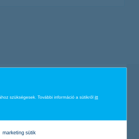
további részletek
ához szükségesek. További információ a sütikről
itt
35 3355, 4. menüpont
marketing sütik