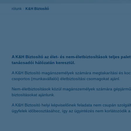
rólunk
K&H Biztosító
A K&H Biztosító az élet- és nem-életbiztosítások teljes pale
tanácsadói hálózatán keresztül.
A K&H Biztosító magánszemélyek számára megtakarítási és kockáz
csoportos (munkavállalói) életbiztosítási csomagokat ajánl.
Nem-életbiztosítások közül magánszemélyek számára gépjármű-, o
biztosításokat ajánlunk.
A K&H Biztosító helyi képviselőinek feladata nem csupán szolgál
ügyfelek időbeosztásához, így az ügyintézés nem korlátozódik a