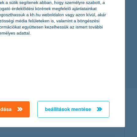
ek a sütik segítenek abban, hogy személyre szabott, a
togató érdeklődési körének megfelelő ajánlatainkat
goszthassuk a kh.hu weboldalon vagy azon kívül, akár
zösségi média felületeken is, valamint a böngészési
formációkat együttesen kezelhessük az ismert további
emélyes adattal.
adása
beállítások mentése