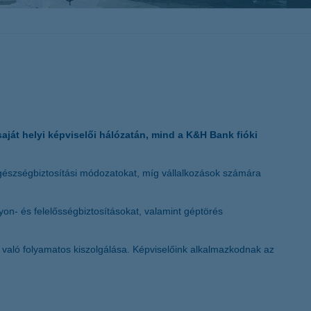
K&H token megújítás
 saját helyi képviselői hálózatán, mind a K&H Bank fióki
egészségbiztosítási módozatokat, míg vállalkozások számára
n- és felelősségbiztosításokat, valamint géptörés
t való folyamatos kiszolgálása. Képviselőink alkalmazkodnak az