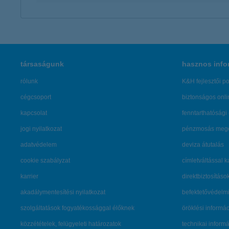
társaságunk
hasznos info
rólunk
K&H fejlesztői po
cégcsoport
biztonságos onli
kapcsolat
fenntarthatósági 
jogi nyilatkozat
pénzmosás mege
adatvédelem
deviza átutalás
cookie szabályzat
címletváltással 
karrier
direktbiztosításo
akadálymentesítési nyilatkozat
befektetővédelmi
szolgáltatások fogyatékossággal élőknek
öröklési informá
közzétételek, felügyeleti határozatok
technikai inform