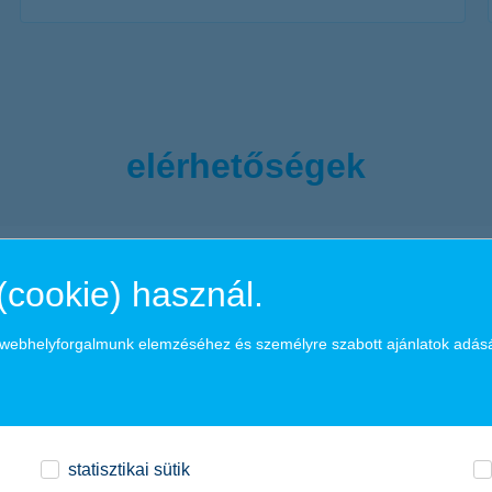
további részletek
elérhetőségek
+36 1/20/30/70 335 3355
(cookie) használ.
a webhelyforgalmunk elemzéséhez és személyre szabott ajánlatok adás
K&H TeleBiztosító: +36 1/20/30/70 3
online kárbejelentő
statisztikai sütik