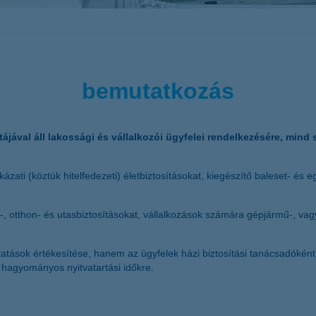
bemutatkozás
ttájával áll lakossági és vállalkozói ügyfelei rendelkezésére, mind
ati (köztük hitelfedezeti) életbiztosításokat, kiegészítő baleset- és 
tthon- és utasbiztosításokat, vállalkozások számára gépjármű-, vagyo
tatások értékesítése, hanem az ügyfelek házi biztosítási tanácsadókén
 hagyományos nyitvatartási időkre.