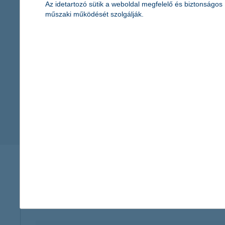
Az idetartozó sütik a weboldal megfelelő és biztonságos
vagyonbiztosítási kárrendezés
műszaki működését szolgálják.
életbiztosítási kárrendezés
utasbiztosítási kárrendezés