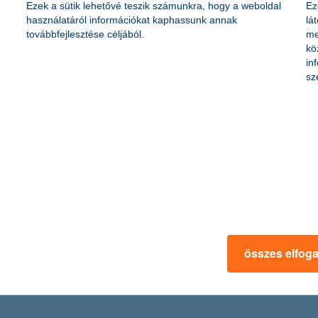
Ezek a sütik lehetővé teszik számunkra, hogy a weboldal
Ez
online kárbejelentő
használatáról információkat kaphassunk annak
lá
továbbfejlesztése céljából.
me
kö
in
+36 1/20/30/70 335 3355
sz
+36 80 204 482
letölthető dokumentumok
összes elfog