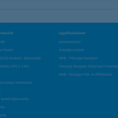
rmációk
ügyfélvédelem
rtál
panaszkezelés
ne fizetés
biztosítási szemle
(ESG) rendelet - tájékoztatók
MNB – Pénzügyi Navigátor
lőzés, FATCA, CRS
Pénzügyi Navigátor Tanácsadó Irodaháló
MNB - Országos Fiók- és ATM kereső
kapcsolatos információk
k
 termék tájékoztatók
ciók
ációk