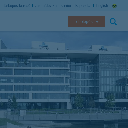
térképes kereső
valuta/deviza
karrier
kapcsolat
English
e-belépés
K&H e-bank
keresés
K&H e-posta
K&H elektronikus postaláda
K&H web Electra
K&H Biztosító ügyfélportál
K&H SZÉP Kártya
K&H e-kártyafelület