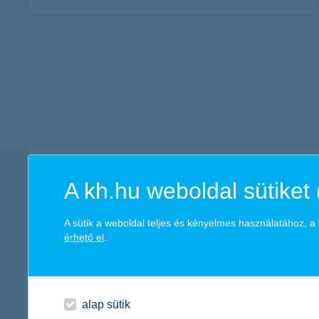
további részletek
központi elérhetőség
A kh.hu weboldal sütiket 
A sütik a weboldal teljes és kényelmes használatához, 
telefonos ügyfélszolgálat
érhető el
.
gépjármű kárrendezés
alap sütik