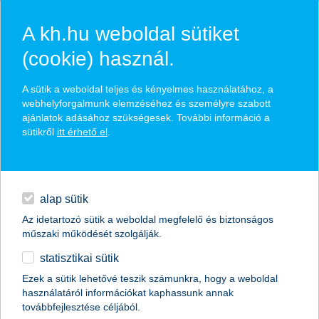
A kh.hu weboldal sütiket
(cookie) használ.
hírek és hivatalos
A sütik a weboldal teljes és kényelmes használatához, a
közzétételek
webhelyforgalmunk elemzéséhez és személyre szabott
ajánlatok adásához szükségesek. További információ a
sütikről
itt érhető el
.
egyéb
English
alap sütik
Az idetartozó sütik a weboldal megfelelő és biztonságos
műszaki működését szolgálják.
statisztikai sütik
K&H: több mint négyszeresére nőtt a
Ezek a sütik lehetővé teszik számunkra, hogy a weboldal
használatáról információkat kaphassunk annak
magyar háztartások közvetlen
továbbfejlesztése céljából.
részvényvagyona hat év alatt