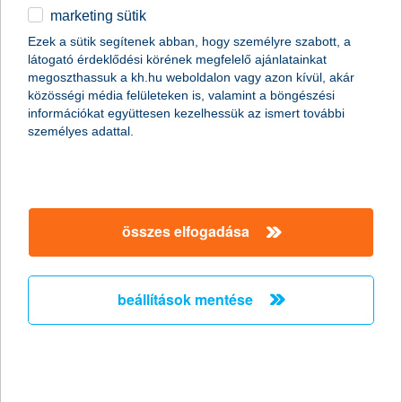
marketing sütik
a részvények aránya már meghaladja a 3 százalékot a
Ezek a sütik segítenek abban, hogy személyre szabott, a
lakosság bruttó pénzügyi vagyonán belül
látogató érdeklődési körének megfelelő ajánlatainkat
megoszthassuk a kh.hu weboldalon vagy azon kívül, akár
2026.08.06.
közösségi média felületeken is, valamint a böngészési
A magyar háztartások közvetlen tőzsdei részvényvagyona hat
információkat együttesen kezelhessük az ismert további
év alatt több mint négyszeresére nőtt, és először közelítette
személyes adattal.
meg a 4 ezer milliárd forintot. Ezzel párhuzamosan a
részvények aránya a teljes pénzügyi vagyonon belül 3 százalék
fölé emelkedett, ami a lakossági megtakarítások szerkezetének
fokozatos átalakulását jelzi. A K&H Értékpapír elemzése szerint
ez arra utal, hogy a hazai megtakarítók egyre nagyobb
összes elfogadása
nyitottságot mutatnak a hosszú távú részvénybefektetések iránt.
rekordot döntött a családi
beállítások mentése
vállalkozások makrogazdasági
optimizmusa
2026.08.04.