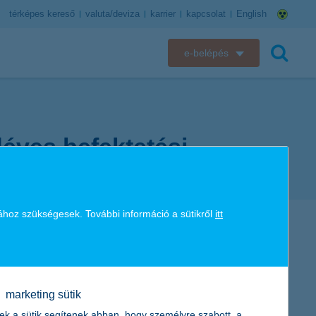
térképes kereső
valuta/deviza
karrier
kapcsolat
English
e-belépés
K&H e-bank
keresés
K&H e-posta
déves befektetési
K&H elektronikus postaláda
K&H web Electra
ához szükségesek. További információ a sütikről
itt
K&H Biztosító ügyfélportál
K&H SZÉP Kártya
marketing sütik
K&H e-kártyafelület
ek a sütik segítenek abban, hogy személyre szabott, a