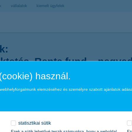
k
vállalatok
kiemelt ügyfelek
k:
ektetés, Renta fund – negye
(cookie) használ.
a webhelyforgalmunk elemzéséhez és személyre szabott ajánlatok adás
statisztikai sütik
Ezek a sütik lehetővé teszik számunkra, hogy a weboldal
Ez