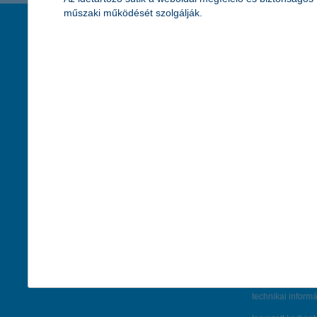
műszaki működését szolgálják.
társaságunk
hasznos info
rólunk
pénzügyi tippek
cégcsoport
K&H fejlesztői po
kapcsolat
biztonságos onli
jogi nyilatkozat
fenntarthatóságg
adatvédelem
pénzmosás mege
cookie szabályzat
díjfizetési kisoko
karrier
deviza átutalás
akadálymentesítési nyilatkozat
címletváltással 
szolgáltatások fogyatékossággal élőknek
direktbiztosításo
közzétételek, felügyeleti határozatok
befektetővédelmi
öröklési informá
technikai inform