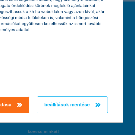
togató érdeklődési körének megfelelő ajánlatainkat
K&H token megújítás
goszthassuk a kh.hu weboldalon vagy azon kívül, akár
feltételek és kondíciók
zösségi média felületeken is, valamint a böngészési
formációkat együttesen kezelhessük az ismert további
hirdetmények / díjjegyzékek
emélyes adattal.
általános szerződési feltételek
üzletszabályzat
se
aktuális, MNB által közzétett BUBOR értékek
kifejezéseket ismertető fogalomtár a fizetési
számlához
zat
dezése
adása
beállítások mentése
örténő
kövess minket!