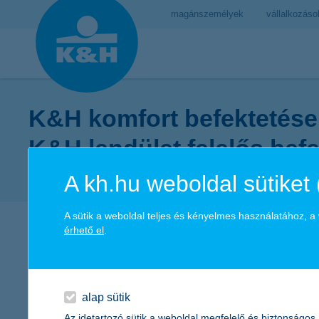
magánszemélyek
vállalkozáso
K&H komfort befektetése
K&H lendület felelős bef
stratégia
A kh.hu weboldal sütiket 
A sütik a weboldal teljes és kényelmes használatához, 
érhető el
.
2026
II. negyedév
alap sütik
Az idetartozó sütik a weboldal megfelelő és biztonságos