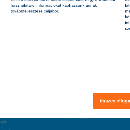
használatáról információkat kaphassunk annak
lá
továbbfejlesztése céljából.
me
rmációk
ügyfélvédelem
kö
in
fizetési moratórium
sz
rtál
panaszkezelés
ne fizetés
gyűjtőszámlahitel információk
al kapcsolatos közzétételek
természetes személyek adósságrendezé
lőzés, FATCA, CRS
MNB – Pénzügyi Navigátor
s
Pénzügyi Navigátor Tanácsadó Irodaháló
MNB - Értékpapír egyenleg online lekér
kapcsolatos információk
OBA tájékoztató
k
MNB – Felelős döntésekkel a jövőnkért
összes elfog
 termék tájékoztatók
előzetes tájékoztatás elektronikus úton t
szerződéskötéshez
ciók
MNB - Országos Fiók- és ATM kereső
ációk