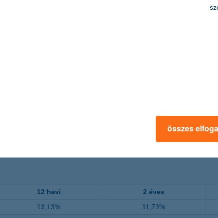
sz
összes elfog
.02.11
2013.03.28
2015.06.17
2017.09.07
2019
12 havi
2 éves
13,13%
11,73%