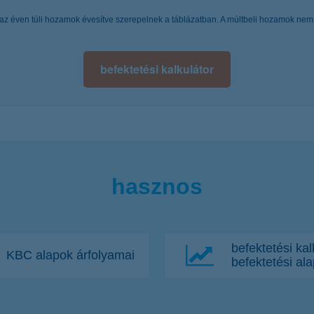
az éven túli hozamok évesítve szerepelnek a táblázatban. A múltbeli hozamok nem j
befektetési kalkulátor
hasznos
befektetési kal
KBC alapok árfolyamai
befektetési al