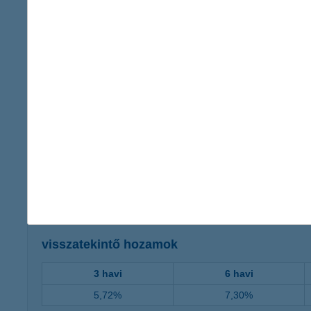
4,0174
3,5062
2,9950
2,4838
1,9726
1,4614
0,9502
0,4390
2004.10.20
2006.11.24
2009.01.14
2011
visszatekintő hozamok
3 havi
6 havi
5,72%
7,30%