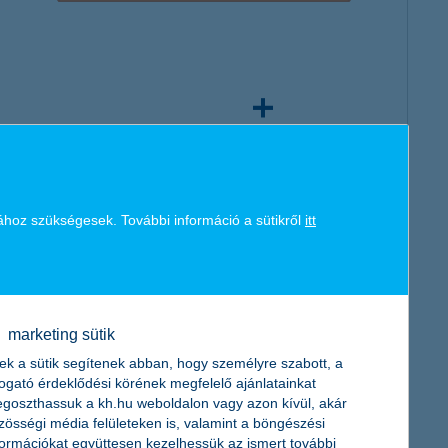
ához szükségesek. További információ a sütikről
itt
múlt időszakban*
marketing sütik
ek a sütik segítenek abban, hogy személyre szabott, a
togató érdeklődési körének megfelelő ajánlatainkat
goszthassuk a kh.hu weboldalon vagy azon kívül, akár
zösségi média felületeken is, valamint a böngészési
formációkat együttesen kezelhessük az ismert további