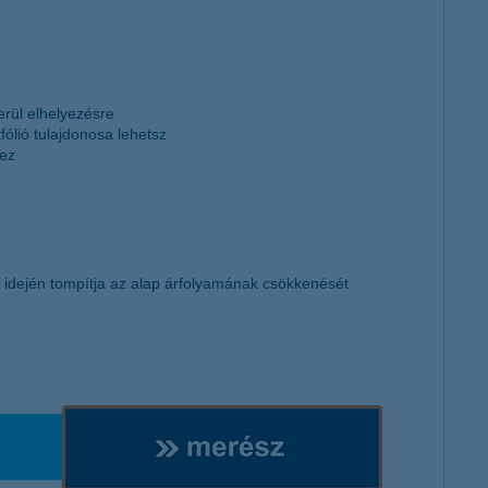
rül elhelyezésre
ólió tulajdonosa lehetsz
hez
i idején tompítja az alap árfolyamának csökkenését