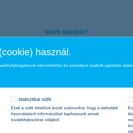
kinek ajánljuk?
(cookie) használ.
s hozam
llő szakértelme, ideje
a webhelyforgalmunk elemzéséhez és személyre szabott ajánlatok adás
tési jegyeinek árfolyama és teljesítménye az el
statisztikai sütik
Ezek a sütik lehetővé teszik számunkra, hogy a weboldal
Ez
használatáról információkat kaphassunk annak
lá
továbbfejlesztése céljából.
me
kö
in