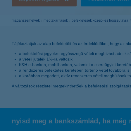
K&H Minősített Fogyasztóbarát
Otthonbiztosítás (MFO)
bankváltás
K&H virtuális
ügyfélajánló program
magánszemélyek
megtakarítások
befektetések közép- és hosszútávra
új ügyfél vagyok
lakossági & vállalkozói számlacsomag együtt
Tájékoztatjuk az alap befektetőit és az érdeklődőket, hogy az a
a befektetési jegyekre egyösszegű vételi megbízást adni ki
a vételi jutalék 1%-ra változik
K&H e-bankon, mobilbankon, valamint a csereügylet kereté
a rendszeres befektetés keretében történő vétel továbbra i
a korábban megadott, aktív rendszeres vételi megbízások tová
A változások részletei megtekinthetőek a befektetési szolgálta
nyisd meg a bankszámlád, ha még n