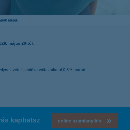
K&H token megújítás
Digitális Állampolgárság Program
apok alapja
026. május 20-tól
:
lynek vételi jutaléka változatlanul 0,5% marad
írás kaphatsz
online számlanyitás