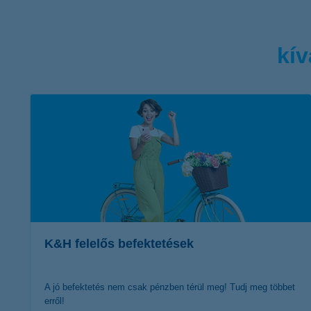
kív
K&H felelős befektetések
A jó befektetés nem csak pénzben térül meg! Tudj meg többet
erről!