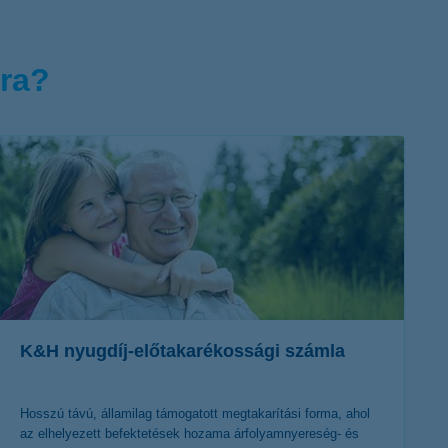
kra?
K&H nyugdíj-előtakarékossági számla
Hosszú távú, államilag támogatott megtakarítási forma, ahol
az elhelyezett befektetések hozama árfolyamnyereség- és