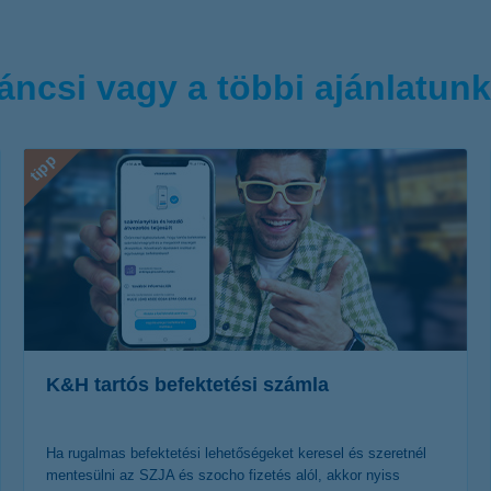
áncsi vagy a többi ajánlatun
tipp
K&H tartós befektetési számla
Ha rugalmas befektetési lehetőségeket keresel és szeretnél
mentesülni az SZJA és szocho fizetés alól, akkor nyiss