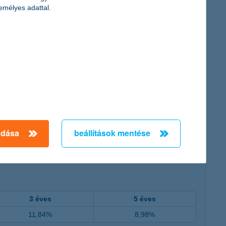
emélyes adattal.
adása
beállítások mentése
.12.16
2022.03.02
2024.05.23
2026.08.05
3 éves
5 éves
11,84%
8,98%