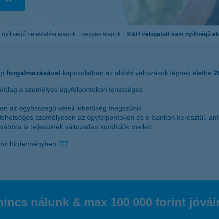
életbiztosítási csomag
 betéti kártya
K&H babaváró hitelhez
kapcsolódó csoportos
nyíltvégű befektetési alapok
vegyes alapok
K&H válogatott iram nyíltvégű al
hitelfedezeti életbiztosítás
lap
forgalmazásával
kapcsolatban az alábbi változások lépnek életbe
2
zárólag a személyes ügyfélpontokon lehetséges
ben az egyösszegű vételi lehetőség megszűnik
s lehetséges személyesen az ügyfélpontokon és e-bankon keresztül, ame
bbra is teljesülnek változatlan kondíciók mellett
tások hirdetményben
ITT
.
incs nálunk & max 100 000 forint jóvá