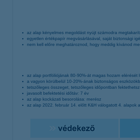
az alap kényelmes megoldást nyújt számodra megtakarítá
egyetlen értékpapír megvásárlásával, saját biztonsági ig
nem kell előre meghatároznod, hogy meddig kívánod megt
az alap portfóliójának 80-90%-át magas hozam elérését l
a vagyon körülbelül 10-20%-ának biztonságos eszközökbe 
tetszőleges összeget, tetszőleges időpontban fektethetsz
javasolt befektetési időtáv: 7 év
az alap kockázati besorolása: merész
az alap 2022. február 14. előtt K&H válogatott 4. alapok a