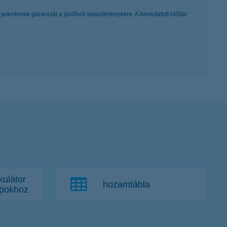
elentenek garanciát a jövőbeli teljesítményekre. A bemutatott időtáv
kulátor
hozamtábla
apokhoz