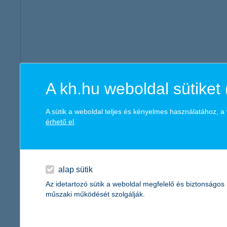
A kh.hu weboldal sütiket 
akinek fontos a csökkentett kockázat melletti maga
aki szívesen építene portfóliót, ám ehhez nincsen ke
A sütik a weboldal teljes és kényelmes használatához, 
érhető el
.
az alap befekte
alap sütik
5,5510
Az idetartozó sütik a weboldal megfelelő és biztonságos
műszaki működését szolgálják.
5,0398
4,5286