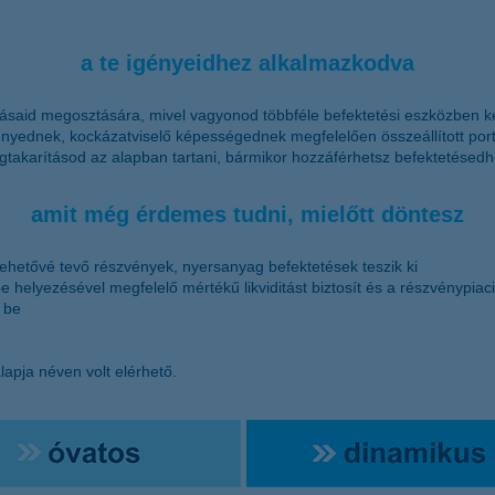
a te igényeidhez alkalmazkodva
said megosztására, mivel vagyonod többféle befektetési eszközben ke
ényednek, kockázatviselő képességednek megfelelően összeállított portf
akarításod az alapban tartani, bármikor hozzáférhetsz befektetésed
amit még érdemes tudni, mielőtt döntesz
ehetővé tevő részvények, nyersanyag befektetések teszik ki
helyezésével megfelelő mértékű likviditást biztosít és a részvénypiac
 be
lapja néven volt elérhető.