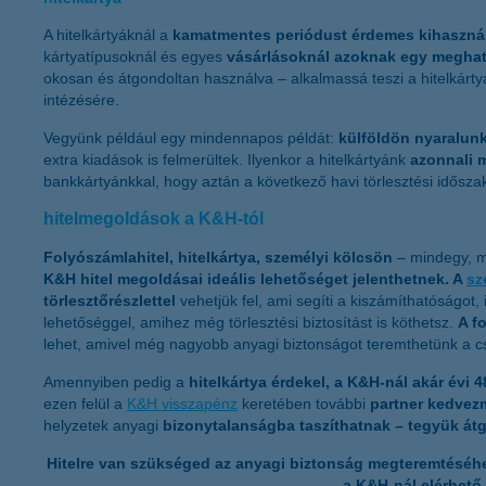
A hitelkártyáknál a
kamatmentes periódust érdemes kihaszná
kártyatípusoknál és egyes
vásárlásoknál azoknak egy meghatá
okosan és átgondoltan használva – alkalmassá teszi a hitelkárty
intézésére.
Vegyünk például egy mindennapos példát:
külföldön nyaralun
extra kiadások is felmerültek. Ilyenkor a hitelkártyánk
azonnali 
bankkártyánkkal, hogy aztán a következő havi törlesztési idősz
hitelmegoldások a K&H-tól
Folyószámlahitel, hitelkártya, személyi kölcsön
– mindegy, me
K&H hitel megoldásai ideális lehetőséget jelenthetnek. A
sz
törlesztőrészlettel
vehetjük fel, ami segíti a kiszámíthatóságot,
lehetőséggel, amihez még törlesztési biztosítást is köthetsz.
A f
lehet, amivel még nagyobb anyagi biztonságot teremthetünk a 
Amennyiben pedig a
hitelkártya érdekel, a K&H-nál akár évi 
ezen felül a
K&H visszapénz
keretében további
partner kedve
helyzetek anyagi
bizonytalanságba taszíthatnak
– tegyük át
Hitelre van szükséged az anyagi biztonság megteremtéséhe
a K&H-nál elérhető