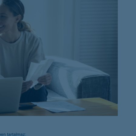
életbiztosítási csomag
 betéti kártya
K&H babaváró hitelhez
kapcsolódó csoportos
hitelfedezeti életbiztosítás
n tartalmaz: