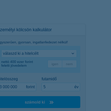
zemélyi kölcsön kalkulátor
gyszerűen, gyorsan, ingatlanfedezet nélkül!
nettó 400 ezer forint
igen
nem
feletti jövedelem
itelösszeg
futamidő
forint
év
számold ki