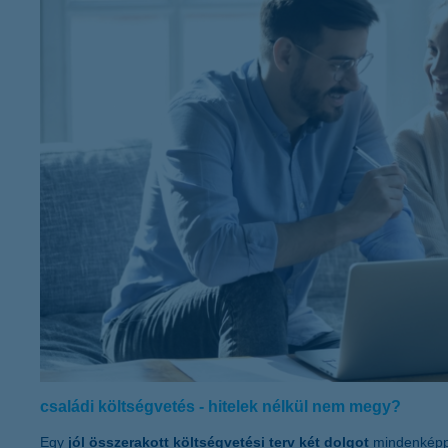
K&H Minősített Fogyasztóbarát
Otthonbiztosítás (MFO)
bankváltás
K&H virtuális
ügyfélajánló program
új ügyfél vagyok
lakossági & vállalkozói számlacsomag együtt
családi költségvetés - hitelek nélkül nem megy?
Egy
jól összerakott költségvetési terv két dolgot
mindenképpe