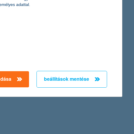
emélyes adattal.
adása
beállítások mentése