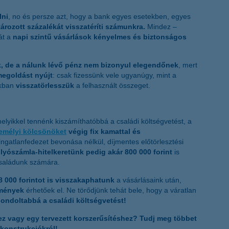
lni
, no és persze azt, hogy a bank egyes esetekben, egyes
rozott százalékát visszatéríti számunkra.
Mindez –
át a
napi szintű vásárlások kényelmes és biztonságos
k, de a nálunk lévő pénz nem bizonyul elegendőnek
, mert
megoldást nyújt
: csak fizessünk vele ugyanúgy, mint a
akban
visszatörlesszük
a felhasznált összeget.
lyikkel tennénk kiszámíthatóbbá a családi költségvetést, a
emélyi kölcsönöket
végig fix kamattal és
 ingatlanfedezet bevonása nélkül, díjmentes előtörlesztési
olyószámla-hitelkeretünk pedig akár 800 000 forint
is
családunk számára.
48 000 forintot is visszakaphatunk
a vásárlásaink után,
zmények
érhetőek el. Ne törődjünk tehát bele, hogy a váratlan
gondoltabbá a családi költségvetést!
z vagy egy tervezett korszerűsítéshez? Tudj meg többet
 konstrukciókról!