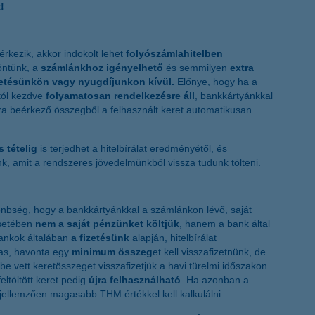
!
rkezik, akkor indokolt lehet
folyószámlahitelben
öntünk, a
számlánkhoz igényelhető
és semmilyen
extra
zetésünkön vagy nyugdíjunkon kívül.
Előnye, hogy ha a
ntól kezdve
folyamatosan rendelkezésre áll
, bankkártyánkkal
ára beérkező összegből a felhasznált keret automatikusan
s tételig
is terjedhet a hitelbírálat eredményétől, és
nk, amit a rendszeres jövedelmünkből vissza tudunk tölteni.
nbség, hogy a bankkártyánkkal a számlánkon lévő, saját
esetében
nem a saját pénzünket költjük
, hanem a bank által
ankok általában
a fizetésünk
alapján, hitelbírálat
mas, havonta egy
minimum összeg
et kell visszafizetnünk, de
be vett keretösszeget visszafizetjük a havi türelmi időszakon
feltöltött keret pedig
újra felhasználható
. Ha azonban a
 jellemzően magasabb THM értékkel kell kalkulálni.