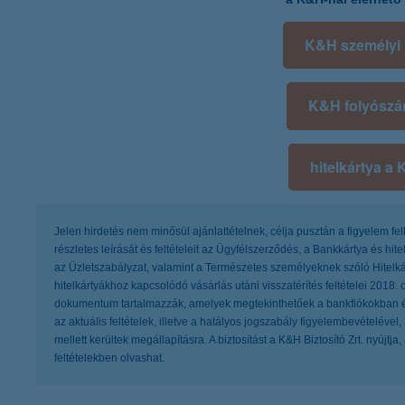
K&H személyi
K&H folyószám
hitelkártya a
Jelen hirdetés nem minősül ajánlattételnek, célja pusztán a figyelem fe
részletes leírását és feltételeit az Ügyfélszerződés, a Bankkártya és hit
az Üzletszabályzat, valamint a Természetes személyeknek szóló Hitelkár
hitelkártyákhoz kapcsolódó vásárlás utáni visszatérítés feltételei 2018.
dokumentum tartalmazzák, amelyek megtekinthetőek a bankfiókokban és 
az aktuális feltételek, illetve a hatályos jogszabály figyelembevételével
mellett kerültek megállapításra. A biztosítást a K&H Biztosító Zrt. nyújtja
feltételekben olvashat.