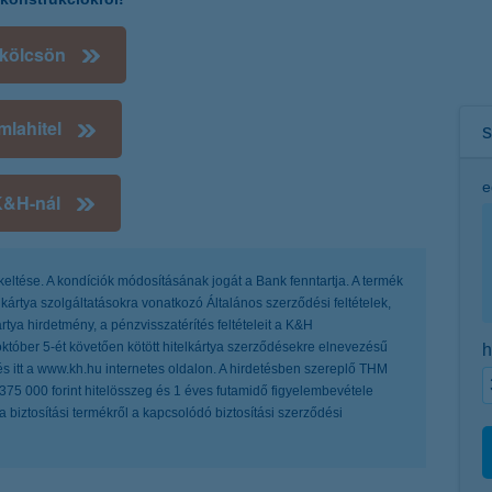
 kölcsön
lahitel
s
e
 K&H-nál
lkeltése. A kondíciók módosításának jogát a Bank fenntartja. A termék
elkártya szolgáltatásokra vonatkozó Általános szerződési feltételek,
tya hirdetmény, a pénzvisszatérítés feltételeit a K&H
 október 5-ét követően kötött hitelkártya szerződésekre elnevezésű
h
itt a www.kh.hu internetes oldalon. A hirdetésben szereplő THM
, 375 000 forint hitelösszeg és 1 éves futamidő figyelembevétele
, a biztosítási termékről a kapcsolódó biztosítási szerződési