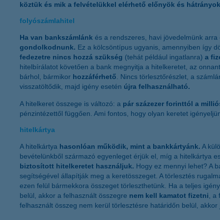
köztük és mik a felvételükkel elérhető előnyök és hátrányok
folyószámlahitel
Ha van bankszámlánk
és a rendszeres, havi jövedelmünk arra é
gondolkodnunk.
Ez a kölcsöntípus ugyanis, amennyiben így d
fedezetre nincs hozzá szükség
(tehát például ingatlanra)
a fi
hitelbírálatot követően a bank megnyitja a hitelkeretet, az onna
bárhol, bármikor
hozzáférhető
. Nincs törlesztőrészlet, a száml
visszatöltődik, majd igény esetén
újra felhasználható.
A hitelkeret összege is változó: a
pár százezer forinttól a millió
pénzintézettől függően. Ami fontos, hogy olyan keretet igényeljü
hitelkártya
A hitelkártya
hasonlóan működik, mint a bankkártyánk.
A külö
bevételünkből származó egyenleget érjük el, míg a hitelkártya 
biztosított hitelkeretet használjuk.
Hogy ez mennyi lehet? A b
segítségével állapítják meg a keretösszeget. A törlesztés rugal
ezen felül bármekkora összeget törleszthetünk. Ha a teljes igény
belül, akkor a felhasznált összegre
nem kell kamatot fizetni
, a 
felhasznált összeg nem kerül törlesztésre határidőn belül, akkor