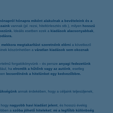
hónapról hónapra miként alakulnak a bevételeink és a
ásaink
vannak (pl. rezsi, hiteltörlesztés stb.), milyen
hosszú
lkezünk.
Ideális esetben ezek a
kiadások alacsonyabbak
,
kodásra.
,
mekkora megtakarítást szeretnénk elérni
a következő
minek köszönhetően a
váratlan kiadások sem okoznak
értelmű forgatókönyvünk – és persze
anyagi fedezetünk
ldául, ha
elromlik a hűtőnk vagy az autónk
, esetleg
ppen
lecserélnénk a
hitelünket egy kedvezőbbre.
zükségünk
annak érdekében, hogy a céljaink teljesüljenek,
, hogy
nagyobb havi kiadást jelent
, és hosszú évekig
sebben a
szóba jöhető hiteleket: mi a legfőbb különbség