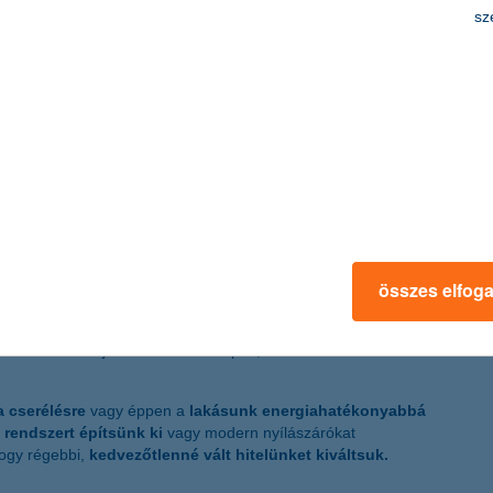
sz
gi tartalékot, rövidtávú, váratlan kiadások fedezésére.
k a hűtőnk, a tévénk
vagy más nagy értékű
háztartási
abb javítást
eszközölni. Így esetlegesen hosszabb távra
ermekünknek felajánlanak egy külföldi tanulmányi
,
. Természetesen akkor is élhetünk a lehetőséggel, ha a
hónap
ásra van szükségünk. Abba a
hibába viszont ne essünk
,
unk!
összes elfog
t, addig a
személyi kölcsön éppen ellenkezőleg: a
lönösen akkor jó választás ez a típus, ha
értékteremtő
 cserélésre
vagy éppen a
lakásunk energiahatékonyabbá
i rendszert építsünk ki
vagy modern nyílászárókat
hogy régebbi,
kedvezőtlenné vált hitelünket kiváltsuk.