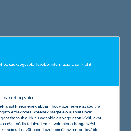
ához szükségesek. További információ a sütikről
itt
marketing sütik
ek a sütik segítenek abban, hogy személyre szabott, a
togató érdeklődési körének megfelelő ajánlatainkat
goszthassuk a kh.hu weboldalon vagy azon kívül, akár
zösségi média felületeken is, valamint a böngészési
formációkat együttesen kezelhessük az ismert további