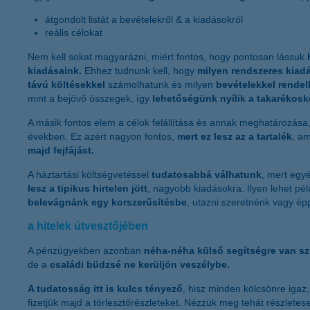
átgondolt listát a bevételekről & a kiadásokról
reális célokat
Nem kell sokat magyarázni, miért fontos, hogy pontosan lássuk
kiadásaink.
Ehhez tudnunk kell, hogy
milyen rendszeres kiad
távú költésekkel
számolhatunk és milyen
bevételekkel rende
mint a bejövő összegek, így
lehetőségünk
nyílik a takarékos
A másik fontos elem a célok felállítása és annak meghatározása
években. Ez azért nagyon fontos,
mert ez lesz az a tartalék
, a
majd fejfájást.
A háztartási költségvetéssel
tudatosabbá válhatunk
, mert egy
lesz a tipikus hirtelen jött
, nagyobb kiadásokra. Ilyen lehet pé
belevágnánk egy korszerűsítésbe
, utazni szeretnénk vagy é
a hitelek útvesztőjében
A pénzügyekben azonban
néha-néha külső segítségre van s
de a
családi büdzsé ne kerüljön veszélybe.
A tudatosság itt is kulcs tényező
, hisz minden kölcsönre igaz
fizetjük majd a törlesztőrészleteket. Nézzük meg tehát részlete