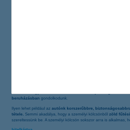
mikor & melyik hitel lehet érdekes?
folyószámla-hitelkeret
A folyószámla hitelkeretet úgy képzelhetjük el, mint egy
biztonsá
Teljesen tipikus eset, amikor ez a megoldás a nyerő, ha
elromli
berendezésünk
, esetleg az
autónkon szükséges egy komoly
lekötött megtakarításainkhoz sem kell hozzányúlni.
A folyószámlahitel lehet segítségünkre akkor is, ha például
a gy
nyelvtanulási lehetőséget, ami hirtelen nagyobb kiadásokkal jár
végére kifogynánk a pénzünkből
, és gyors, áthidaló megold
hogy minden egyes
hónapban erre a hitelkeretre támaszkod
személyi kölcsön
Míg a folyószámlahitel a váratlan helyzetekre nyújthat megoldás
tervezett nagyobb kiadásainkat valósíthatjuk meg
belőle. Kü
beruházásban
gondolkodunk.
Ilyen lehet például az
autónk korszerűbbre, biztonságosabbra
tétele.
Semmi akadálya, hogy a személyi kölcsönből
zöld fűtés
szereltessünk be. A személyi kölcsön sokszor arra is alkalmas, 
hitelkártya