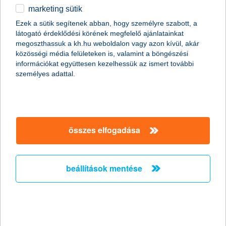
vásárolj appot.
marketing sütik
egyéb
Ezek a sütik segítenek abban, hogy személyre szabott, a
látogató érdeklődési körének megfelelő ajánlatainkat
English
megoszthassuk a kh.hu weboldalon vagy azon kívül, akár
közösségi média felületeken is, valamint a böngészési
információkat együttesen kezelhessük az ismert további
személyes adattal.
összes elfogadása
óvatosan az ismeretlen helyről érkező appokkal!
Vigyázz! Az okostelefonokon ki lehet kapcsolni a védelmet,
ebben az esetben ismeretlen, rizikós helyekről is jöhetnek
beállítások mentése
alkalmazások, ezt pedig tanácsos elkerülnöd. Az ismeretlen
helyekről letöltött appok kártevőkkel, vírusokkal, adathalász
megoldásokkal szórhatják tele a telefonodat. A hivatalos
áruházak (Google Play, App Store stb.) ellenőrei persze mindig
nézik a hivatalos, kínálatban lévő alkalmazásokat, szükség
esetén pedig lépnek és eltávolítják a kétes alkalmazásokat.