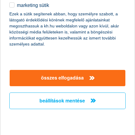
folyamatokat kellő odafigyeléssel kell használnod. Csak ez
marketing sütik
egyéb
garantálja a biztonságodat, a pénzed védelmét.
Ezek a sütik segítenek abban, hogy személyre szabott, a
látogató érdeklődési körének megfelelő ajánlatainkat
English
megoszthassuk a kh.hu weboldalon vagy azon kívül, akár
közösségi média felületeken is, valamint a böngészési
információkat együttesen kezelhessük az ismert további
személyes adattal.
összes elfogadása
hogy néz ki ez a gyakorlatban?
A biztonságot a K&H egy úgynevezett bizalmi láncolaton
beállítások mentése
keresztül biztosítja. Ennek köszönhető, hogy nem kell minden
egyes utalásnál, fizetésnél bemenned egy bankfiókba vagy
készpénzt használnod, ezenkívül ez teszi lehetővé azt is, hogy
egyszerűen a mobiloddal bankolhass.
•amikor megnyitottad a bankszámládat és kérted a