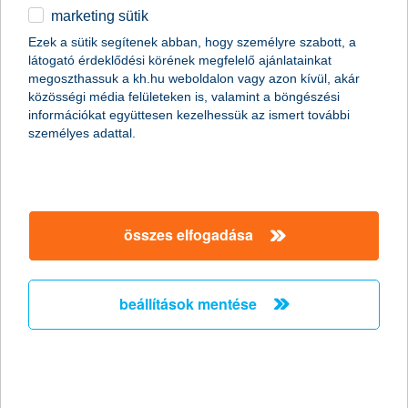
beszerzéséről, a kinőtt ruhák pótlásáról is szól, ami nem
marketing sütik
egyéb
csupán lelkileg megterhelő, hanem jelentős kiadásokkal is
Ezek a sütik segítenek abban, hogy személyre szabott, a
együtt jár. Ezekkel a költségekkel persze jó előre
látogató érdeklődési körének megfelelő ajánlatainkat
számolunk, számos olyan beruházásra is sor kerülhet
English
megoszthassuk a kh.hu weboldalon vagy azon kívül, akár
azonban, melyekre nem biztos, hogy gondoltunk – lássuk,
közösségi média felületeken is, valamint a böngészési
mire érdemes felkészülni annak érdekében, hogy a
információkat együttesen kezelhessük az ismert további
tanévkezdés senkit ne érhessen hidegzuhanyként.
személyes adattal.
összes elfogadása
beállítások mentése
mivel jár az iskolakezdés?
Mielőtt bemutatnánk az iskolakezdéssel felmerülő váratlan
költségeket, érdemes megvizsgálni azt is, amire minden szülő