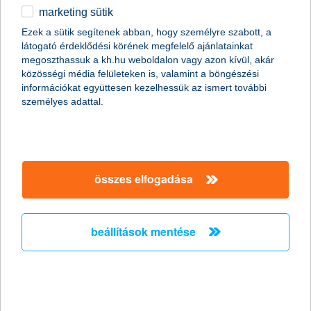
marketing sütik
egyéb
(A cikk tartalma frissült: 2023.03.24.)
Ezek a sütik segítenek abban, hogy személyre szabott, a
látogató érdeklődési körének megfelelő ajánlatainkat
English
megoszthassuk a kh.hu weboldalon vagy azon kívül, akár
közösségi média felületeken is, valamint a böngészési
információkat együttesen kezelhessük az ismert további
személyes adattal.
összes elfogadása
megszűnő állami támogatások 2022-ben
Az utóbbi években számos államilag támogatott, így kedvező
beállítások mentése
feltételekkel igényelhető konstrukció járult hozzá, elsősorban a
családok lakás- és autóvásárlással kapcsolatos terveinek
megvalósításához. 2022 végén azonban várhatóan jónéhány
lehetőségnek búcsút inthetünk, így aki jogosult lehet az alábbi
támogatásokra, érdemes még mielőbb kihasználnia az ezzel
járó előnyöket.