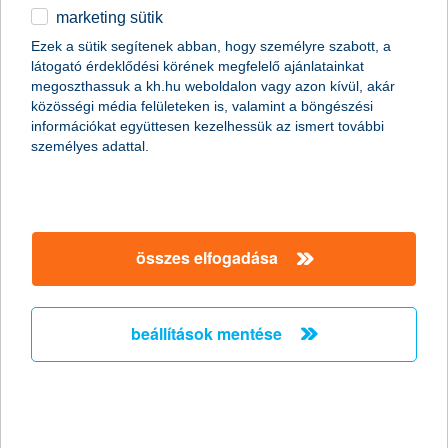
marketing sütik
egyéb
Ezek a sütik segítenek abban, hogy személyre szabott, a
látogató érdeklődési körének megfelelő ajánlatainkat
English
megoszthassuk a kh.hu weboldalon vagy azon kívül, akár
közösségi média felületeken is, valamint a böngészési
információkat együttesen kezelhessük az ismert további
személyes adattal.
Előző
Következő
utolsó →
összes elfogadása
beállítások mentése