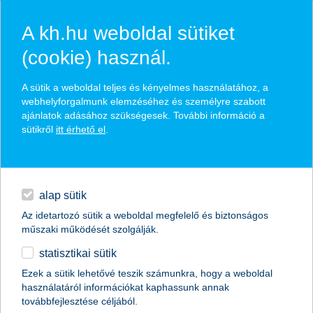
A kh.hu weboldal sütiket
(cookie) használ.
hasznos pénzügyi tippek
A sütik a weboldal teljes és kényelmes használatához, a
webhelyforgalmunk elemzéséhez és személyre szabott
ajánlatok adásához szükségesek. További információ a
sütikről
itt érhető el
.
találd meg könnyedén, ami Neked szól
hitelek
napi pénzügyek
élethelyzet kiválasztása
alap sütik
Az idetartozó sütik a weboldal megfelelő és biztonságos
megtakarítások
műszaki működését szolgálják.
termék kategória kiválasztása
statisztikai sütik
biztosítások
Ezek a sütik lehetővé teszik számunkra, hogy a weboldal
használatáról információkat kaphassunk annak
digitális bankolás
továbbfejlesztése céljából.
összes cikk megjelenítése