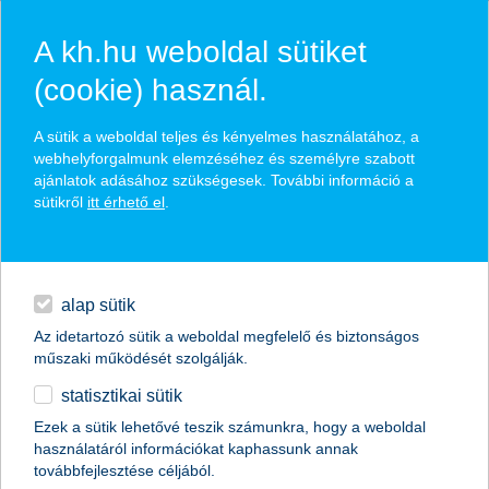
A kh.hu weboldal sütiket
(cookie) használ.
A sütik a weboldal teljes és kényelmes használatához, a
webhelyforgalmunk elemzéséhez és személyre szabott
ajánlatok adásához szükségesek. További információ a
sütikről
itt érhető el
.
hitelek
hasznos pénzügyi tippek
napi pénzügyek
alap sütik
Az idetartozó sütik a weboldal megfelelő és biztonságos
megtakarítások
műszaki működését szolgálják.
statisztikai sütik
biztosítások
Ezek a sütik lehetővé teszik számunkra, hogy a weboldal
használatáról információkat kaphassunk annak
digitális bankolás
továbbfejlesztése céljából.