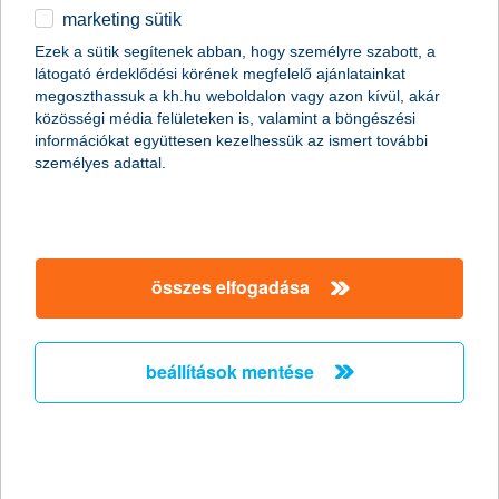
marketing sütik
egyéb
Ezek a sütik segítenek abban, hogy személyre szabott, a
3+1 indok, amiért mindenképp érdemes
látogató érdeklődési körének megfelelő ajánlatainkat
megtakarítási számlát nyitnod!
English
megoszthassuk a kh.hu weboldalon vagy azon kívül, akár
közösségi média felületeken is, valamint a böngészési
2019. április 09. - Azt gondolod, hogy elegendő egy szekrény
információkat együttesen kezelhessük az ismert további
mélyére dugott párnahuzatban tartani a pénzed? Mutatunk 3+1
személyes adattal.
nyomós érvet, hogy miért inkább a bankban őrizd!
érdekel a cikk
összes elfogadása
beállítások mentése