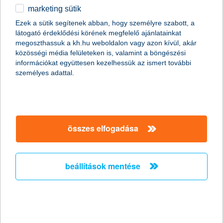
estéjét új otthonában? Exkluzív interjúnkból kiderül!
marketing sütik
egyéb
Ezek a sütik segítenek abban, hogy személyre szabott, a
látogató érdeklődési körének megfelelő ajánlatainkat
English
megoszthassuk a kh.hu weboldalon vagy azon kívül, akár
közösségi média felületeken is, valamint a böngészési
információkat együttesen kezelhessük az ismert további
személyes adattal.
összes elfogadása
A színésznő élete első vlog bejegyzéseinek forgatása nem indult
zökkenőmentesen, de most már „színpadi” magabiztossággal
mutatja meg nekünk, hogyan képzeli el a tágas konyhát a
beállítások mentése
munkálatok végeztével. Új vlog sorozatában, saját otthonának
átalakításán keresztül próbál hasznos tanácsokat, ötleteket adni
a hozzá hasonló élethelyzetben lévőknek. Felkérésünket
örömmel fogadta el, mert hisz benne, hogy sokszor az a
legnagyobb segítség, ha úgy érezzük, nem vagyunk egyedül. A
legfrissebb epizód forgatása közben kértük meg Esztert, hogy