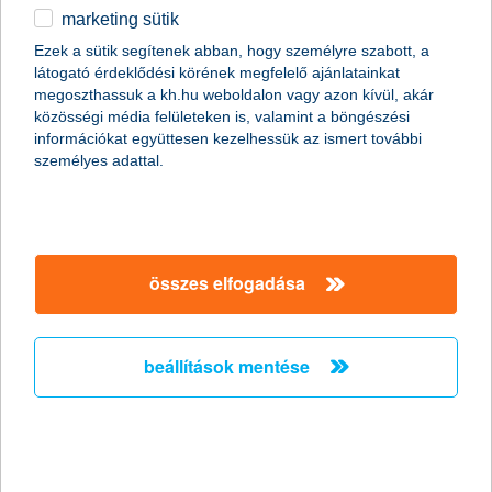
marketing sütik
egyéb
Ezek a sütik segítenek abban, hogy személyre szabott, a
látogató érdeklődési körének megfelelő ajánlatainkat
English
megoszthassuk a kh.hu weboldalon vagy azon kívül, akár
közösségi média felületeken is, valamint a böngészési
információkat együttesen kezelhessük az ismert további
személyes adattal.
Előző
Következő
utolsó →
összes elfogadása
beállítások mentése