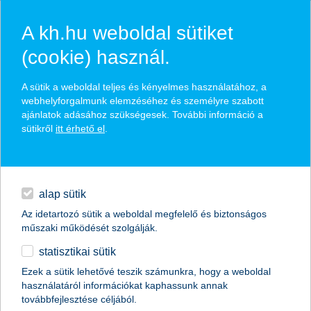
A kh.hu weboldal sütiket
(cookie) használ.
hasznos pénzügyi tippek
A sütik a weboldal teljes és kényelmes használatához, a
webhelyforgalmunk elemzéséhez és személyre szabott
ajánlatok adásához szükségesek. További információ a
sütikről
itt érhető el
.
találd meg könnyedén, ami Neked szól
hitelek
napi pénzügyek
élethelyzet kiválasztása
alap sütik
Az idetartozó sütik a weboldal megfelelő és biztonságos
megtakarítások
műszaki működését szolgálják.
termék kategória kiválasztása
statisztikai sütik
biztosítások
Ezek a sütik lehetővé teszik számunkra, hogy a weboldal
használatáról információkat kaphassunk annak
digitális bankolás
továbbfejlesztése céljából.
összes cikk megjelenítése