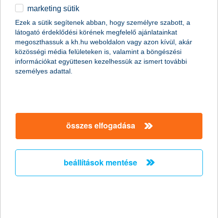
marketing sütik
egyéb
Ezek a sütik segítenek abban, hogy személyre szabott, a
látogató érdeklődési körének megfelelő ajánlatainkat
English
megoszthassuk a kh.hu weboldalon vagy azon kívül, akár
közösségi média felületeken is, valamint a böngészési
információkat együttesen kezelhessük az ismert további
személyes adattal.
Hazánkban kiemelkedően előnyös a nyugdíjcélú megtakarítások
állami támogatása, amely az alábbi termékekhez kapcsolódik:
összes elfogadása
önkéntes nyugdíjpénztár
nyugdíj-előtakarékossági számla (NYESZ)
nyugdíjbiztosítás
beállítások mentése
Mindegyik megtakarítási forma célja, hogy anyagi biztonságot
nyújtson időskorodra, azonban formájuk és feltételeik
különbözőek. Mindhárom fentebb említett megoldás esetén az
állam a befizetett személyi jövedelemadódból jóváírást biztosít,
ennek mértéke az éves befizetéseid 20%-a, de mindösszesen