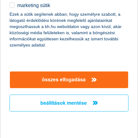
marketing sütik
egyéb
Ezek a sütik segítenek abban, hogy személyre szabott, a
látogató érdeklődési körének megfelelő ajánlatainkat
English
megoszthassuk a kh.hu weboldalon vagy azon kívül, akár
közösségi média felületeken is, valamint a böngészési
információkat együttesen kezelhessük az ismert további
személyes adattal.
Előző
Következő
utolsó →
összes elfogadása
beállítások mentése