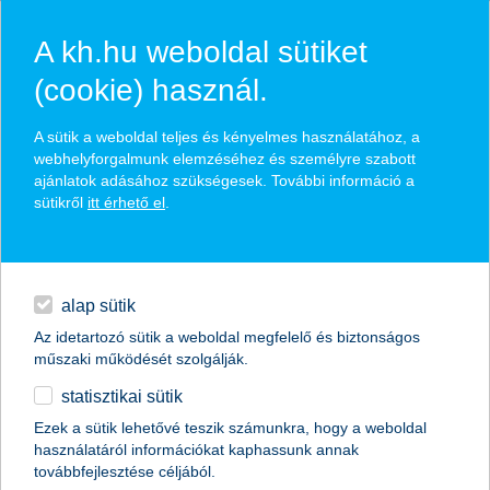
A kh.hu weboldal sütiket
(cookie) használ.
hasznos pénzügyi tippek
A sütik a weboldal teljes és kényelmes használatához, a
webhelyforgalmunk elemzéséhez és személyre szabott
ajánlatok adásához szükségesek. További információ a
sütikről
itt érhető el
.
találd meg könnyedén, ami Neked szól
hitelek
napi pénzügyek
élethelyzet kiválasztása
alap sütik
Az idetartozó sütik a weboldal megfelelő és biztonságos
megtakarítások
műszaki működését szolgálják.
termék kategória kiválasztása
statisztikai sütik
biztosítások
Ezek a sütik lehetővé teszik számunkra, hogy a weboldal
használatáról információkat kaphassunk annak
digitális bankolás
továbbfejlesztése céljából.
összes cikk megjelenítése