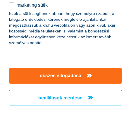
marketing sütik
egyéb
Ezek a sütik segítenek abban, hogy személyre szabott, a
látogató érdeklődési körének megfelelő ajánlatainkat
English
megoszthassuk a kh.hu weboldalon vagy azon kívül, akár
közösségi média felületeken is, valamint a böngészési
információkat együttesen kezelhessük az ismert további
személyes adattal.
röviden a kiberbűnözésről
összes elfogadása
A készpénz használat fokozatosan szorul vissza világszerte, és
mivel egyre inkább digitalizált módon intézik az emberek
vásárlásaikat és egyéb tranzakcióikat, a bűnözők is ezeket az
online platformokat kezdték támadni. Külön szó is született erre
beállítások mentése
- az úgynevezett kiberbűnözés- , ami többmilliárd eurónyi kárt
okoz évente az európaiaknak.
Milyen módon próbálhatják meg kicsalni tőlünk bankkártya
és bankszámla-adatainkat?
Szinte klasszikusnak számít, hogy
e-mailen keresztül
próbálják meg elkérni az e-bank