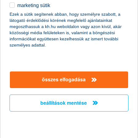
marketing sütik
egyéb
Ezek a sütik segítenek abban, hogy személyre szabott, a
látogató érdeklődési körének megfelelő ajánlatainkat
English
megoszthassuk a kh.hu weboldalon vagy azon kívül, akár
közösségi média felületeken is, valamint a böngészési
információkat együttesen kezelhessük az ismert további
személyes adattal.
1. atyaég, vajon van nálam elég pénz?
összes elfogadása
Ismerős a szituáció? Állunk egy bolt kellős közepén, és belénk
hasít a kétely, vajon van még elég pénz a számlámon? Mennyit
is költöttem a legutóbbi bevásárláskor? Vagy csak fejben
költöttem? Miközben persze nagyon szeretnénk megvenni
beállítások mentése
álmaink leértékelt cipőjét vagy eszünkbe jut, hogy a vacsorához
még egy csomó mindent meg kell vásárolni.
Ilyenkor lelki szemeinkkel már látjuk is magunk előtt a végtelenül
kínos és megalázó szituációt; a kártyánkat lehúzva azt jelzi a
gép: nincs elég fedezet. Különösen, ha a családból többen is