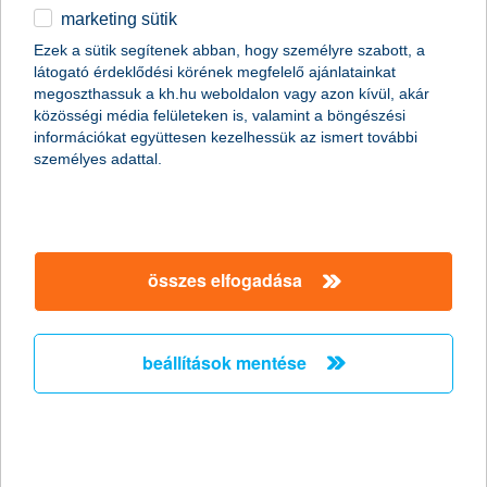
marketing sütik
egyéb
Ezek a sütik segítenek abban, hogy személyre szabott, a
látogató érdeklődési körének megfelelő ajánlatainkat
magánszemélyek
megtakarítások
befektetések közép- és hosszútávra
English
megoszthassuk a kh.hu weboldalon vagy azon kívül, akár
K&H rendszeres befektetési program
közösségi média felületeken is, valamint a böngészési
K&H rendszeres díjas nyugdíjbiztosítás 3
segítünk kiszámolni, mennyit kell
információkat együttesen kezelhessük az ismert további
személyes adattal.
félretenned
K&H nyugdíjkalkulátor
összes elfogadása
részletek
beállítások mentése
főbb tudnivalók