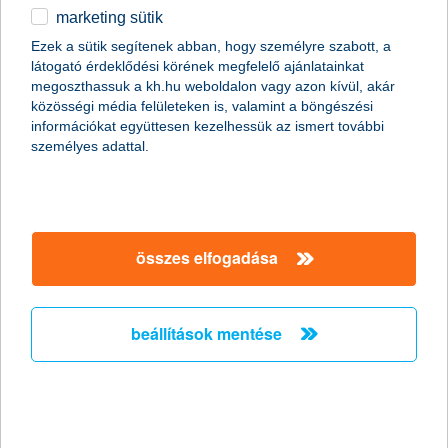
marketing sütik
egyéb
összes cikk megjelenítése
Ezek a sütik segítenek abban, hogy személyre szabott, a
látogató érdeklődési körének megfelelő ajánlatainkat
English
megoszthassuk a kh.hu weboldalon vagy azon kívül, akár
közösségi média felületeken is, valamint a böngészési
információkat együttesen kezelhessük az ismert további
személyes adattal.
Előző
Következő
utolsó →
összes elfogadása
beállítások mentése