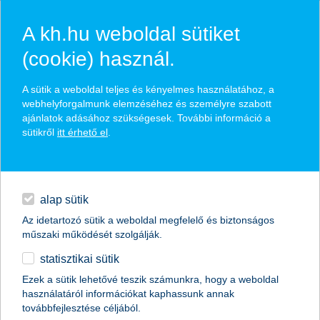
A kh.hu weboldal sütiket
(cookie) használ.
hasznos biztosítási
A sütik a weboldal teljes és kényelmes használatához, a
tippek
webhelyforgalmunk elemzéséhez és személyre szabott
ajánlatok adásához szükségesek. További információ a
sütikről
itt érhető el
.
hitelek
találd meg könnyedén, ami Neked szól
napi pénzügyek
alap sütik
Az idetartozó sütik a weboldal megfelelő és biztonságos
élethelyzet kiválasztása
megtakarítások
műszaki működését szolgálják.
statisztikai sütik
biztosítások
termék kategória kiválasztása
Ezek a sütik lehetővé teszik számunkra, hogy a weboldal
használatáról információkat kaphassunk annak
digitális bankolás
továbbfejlesztése céljából.