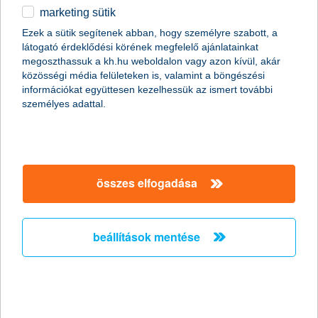
biztosításodat!
marketing sütik
egyéb
Ezek a sütik segítenek abban, hogy személyre szabott, a
látogató érdeklődési körének megfelelő ajánlatainkat
English
megoszthassuk a kh.hu weboldalon vagy azon kívül, akár
közösségi média felületeken is, valamint a böngészési
információkat együttesen kezelhessük az ismert további
személyes adattal.
összes elfogadása
mikor kell felülvizsgálni a lakásbiztosítást?
Érdemes minden évben megnéznünk lakásbiztosításunk
beállítások mentése
tartalmát, különösen a benne szereplő összegeket, de olyankor
különösen fontos, ha jelentősen nő az épület értéke, jellemzően
korszerűsítés, átalakítás, bővítés miatt, vagy ha az ingóságaink
értéke növekszik meg - például ha nagyértékű konyhai gépeket,
házimozit vásárolunk.
Ha például az utóbbi években átalakítottad a fürdőszobádat,