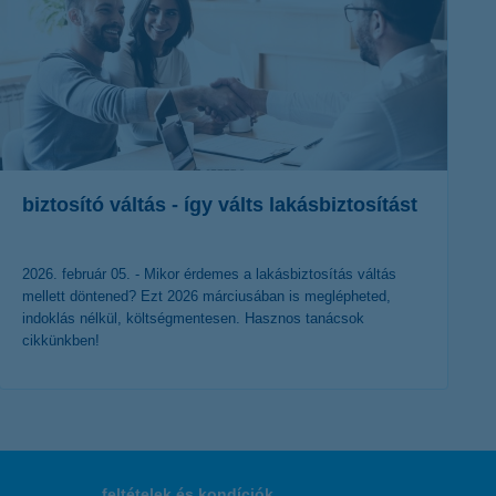
biztosító váltás - így válts lakásbiztosítást
2026. február 05. - Mikor érdemes a lakásbiztosítás váltás
mellett döntened? Ezt 2026 márciusában is meglépheted,
indoklás nélkül, költségmentesen. Hasznos tanácsok
cikkünkben!
érdekel a cikk
feltételek és kondíciók