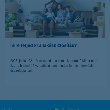
mire terjed ki a lakásbiztosítás?
2026. június 02. - Mire terjed ki a lakásbiztosítás? Mikor nem
fizet a biztosító? Az alábbiakban minden fontos információt
összefoglaltunk.
érdekel a cikk
rmációk
ügyfélvédelem