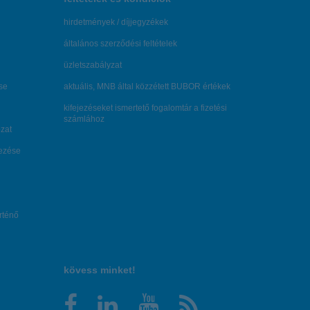
hirdetmények / díjjegyzékek
általános szerződési feltételek
üzletszabályzat
se
aktuális, MNB által közzétett BUBOR értékek
kifejezéseket ismertető fogalomtár a fizetési
számlához
zat
dezése
örténő
kövess minket!