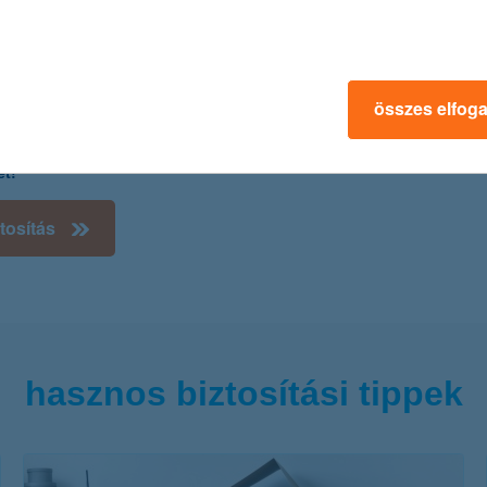
zőknek (szomszédból átrepülő focilabda, ami telibe trafálja a
 burkolatot) köszönhetően.
z a kár bejelentésével, és lakásbiztosításunk megtéríti a
 melyre online kötés esetén minimum 25%, 2020. február
összes elfog
nyt is biztosítunk!
yelmesen online, pár perc alatt megköthetsz! Tudj meg
et!
tosítás
hasznos biztosítási tippek