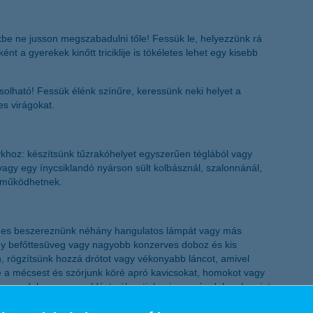
be ne jusson megszabadulni tőle! Fessük le, helyezzünk rá
nt a gyerekek kinőtt triciklije is tökéletes lehet egy kisebb
zsolható! Fessük élénk színűre, keressünk neki helyet a
es virágokat.
rtykhoz: készítsünk tűzrakóhelyet egyszerűen téglából vagy
vagy egy ínycsiklandó nyárson sült kolbásznál, szalonnánál,
reműködhetnek.
demes beszereznünk néhány hangulatos lámpát vagy más
hány befőttesüveg vagy nagyobb konzerves doboz és kis
en, rögzítsünk hozzá drótot vagy vékonyabb láncot, amivel
le a mécsest és szórjunk köré apró kavicsokat, homokot vagy
onzervdobozos megoldást választjuk, nincs más dolgunk, mint
sszabb drótot fűzni a tetejükre, amivel felfüggesztjük őket.