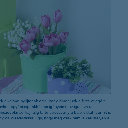
életbiztosítási csomag
 betéti kártya
K&H babaváró hitelhez
kapcsolódó csoportos
hitelfedezeti életbiztosítás
 alkalmat nyújtanak arra, hogy kimenjünk a friss levegőre
tünket: egyéniségünkhöz és igényeinkhez igazítva azt.
zédoknak, hajnalig tartó traccsparty a barátokkal- bármit is
 kis kreativitással úgy, hogy még csak nem is kell mélyen a