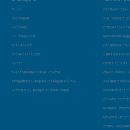
rólunk
pénzügyi tippek
cégcsoport
K&H fejlesztői po
kapcsolat
biztonságos onli
jogi nyilatkozat
fenntarthatóságg
adatvédelem
pénzmosás mege
cookie szabályzat
díjfizetési kisoko
karrier
deviza átutalás
akadálymentesítési nyilatkozat
címletváltással 
szolgáltatások fogyatékossággal élőknek
direktbiztosításo
közzétételek, felügyeleti határozatok
befektetővédelmi
öröklési informá
technikai inform
tervezett karban
bizalmi vagyon