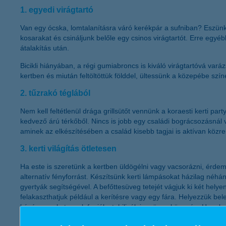
1. egyedi virágtartó
Van egy ócska, lomtalanításra váró kerékpár a sufniban? Eszünk
kosarakat és csináljunk belőle egy csinos virágtartót. Erre egyébké
átalakítás után.
Bicikli hiányában, a régi gumiabroncs is kiváló virágtartóvá vará
kertben és miután feltöltöttük földdel, ültessünk a közepébe szín
2. tűzrakó téglából
Nem kell feltétlenül drága grillsütőt vennünk a koraesti kerti pa
kedvező árú térkőből. Nincs is jobb egy családi bográcsozásnál 
aminek az elkészítésében a család kisebb tagjai is aktívan köz
3. kerti világítás ötletesen
Ha este is szeretünk a kertben üldögélni vagy vacsorázni, ér
alternatív fényforrást. Készítsünk kerti lámpásokat házilag né
gyertyák segítségével. A befőttesüveg tetejét vágjuk ki két hely
felakaszthatjuk például a kerítésre vagy egy fára. Helyezzük be
kávészemeket: ezek fogják stabilizálni az üveg közepén. Ha a k
lefesteni a dobozokat, apró lyukakat vágni az oldalukra és egy ho