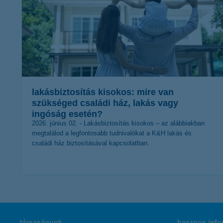
lakásbiztosítás kisokos: mire van
szükséged családi ház, lakás vagy
ingóság esetén?
2026. június 02. - Lakásbiztosítás kisokos – az alábbiakban
megtalálod a legfontosabb tudnivalókat a K&H lakás és
családi ház biztosításával kapcsolatban.
érdekel a cikk
társaságunk
hasznos info