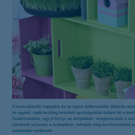
K&H Minősített Fogyasztóbarát
Otthonbiztosítás (MFO)
bankváltás
K&H virtuális
ügyfélajánló program
új ügyfél vagyok
lakossági & vállalkozói számlacsomag együtt
A hosszabbodó nappalok és az egyre kellemesebb időjárás remek
és egyedi, saját kezűleg készített apróságokkal dobjuk fel a ker
Szalonnasütés, egy jó könyv az árnyékban, virágbemutató a szoms
csinálunk szívesen a szabadban, tehetjük még komfortosabbá egy
zsebünkbe nyúlnunk!