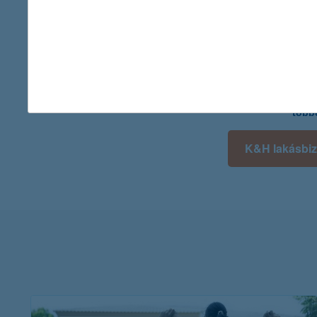
(jégeső, felhőszakadás, árvíz), vagy más előre nem látható ténye
fészer ablakát, vagy a kertünkbe dőlő fa, ami megrongálja a tér
Ha ilyen problémánk adódik, forduljunk nyugodtan a biztosítónkho
kárt.
Tudj meg többet a K&H családi ház lakásbiztosításról,
28-ig történő megkötés esetén pedig 10% kampánykedvezmé
Válaszd ingatlanodhoz a K&H lakásbiztosítását, amit kén
több
K&H lakásbiz