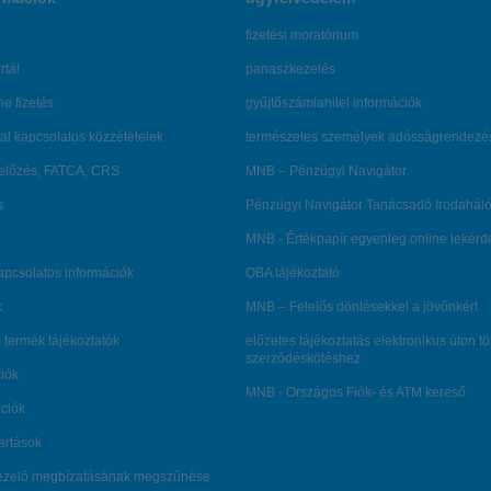
fizetési moratórium
rtál
panaszkezelés
ne fizetés
gyűjtőszámlahitel információk
al kapcsolatos közzétételek
természetes személyek adósságrendezé
lőzés, FATCA, CRS
MNB – Pénzügyi Navigátor
s
Pénzügyi Navigátor Tanácsadó Irodaháló
MNB - Értékpapír egyenleg online lekér
kapcsolatos információk
OBA tájékoztató
k
MNB – Felelős döntésekkel a jövőnkért
 termék tájékoztatók
előzetes tájékoztatás elektronikus úton t
szerződéskötéshez
ciók
MNB - Országos Fiók- és ATM kereső
ációk
tartások
kezelő megbízatásának megszűnése