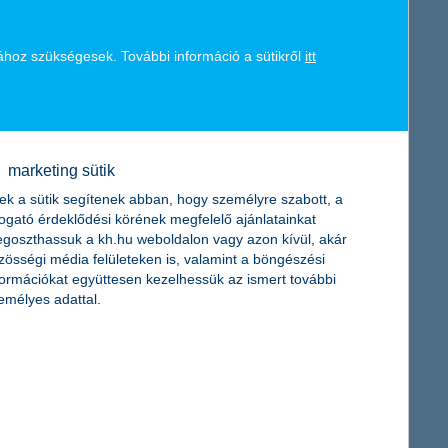
ához szükségesek. További információ a sütikről
itt
marketing sütik
ek a sütik segítenek abban, hogy személyre szabott, a
togató érdeklődési körének megfelelő ajánlatainkat
goszthassuk a kh.hu weboldalon vagy azon kívül, akár
zösségi média felületeken is, valamint a böngészési
formációkat együttesen kezelhessük az ismert további
emélyes adattal.