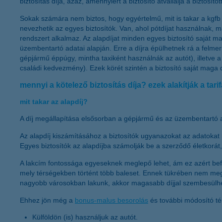
biztosítás díja, azaz, amennyiért a biztosító átvállalja a biztosíto
Sokak számára nem biztos, hogy egyértelmű, mit is takar a kgfb d
nevezhetik az egyes biztosítók. Van, ahol pótdíjat használnak, más
rendszert alkalmaz. Az alapdíjat minden egyes biztosító saját 
üzembentartó adatai alapján. Erre a díjra épülhetnek rá a felmer
gépjármű éppúgy, mintha taxiként használnák az autót), illetv
családi kedvezmény). Ezek körét szintén a biztosító saját maga d
mennyi a kötelező biztosítás díja? ezek alakítják a tarif
mit takar az alapdíj?
A díj megállapítása elsősorban a gépjármű és az üzembentartó ada
Az alapdíj kiszámításához a biztosítók ugyanazokat az adatokat h
Egyes biztosítók az alapdíjba számolják be a szerződő életkorát,
A lakcím fontossága egyeseknek meglepő lehet, ám ez azért befoly
mely térségekben történt több baleset. Ennek tükrében nem meg
nagyobb városokban lakunk, akkor magasabb díjjal szembesülhe
Ehhez jön még a
bonus-malus besorolás
és további módosító t
Külföldön (is) használjuk az autót.