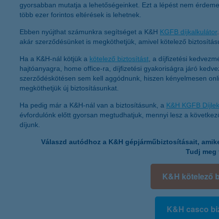
gyorsabban mutatja a lehetőségeinket. Ezt a lépést nem érdemes 
több ezer forintos eltérések is lehetnek.
Ebben nyújthat számunkra segítséget a K&H
KGFB díjkalkulátor
akár szerződésünket is megköthetjük, amivel kötelező biztosításu
Ha a K&H-nál kötjük a
kötelező biztosítást
, a díjfizetési kedvez
hajtóanyagra, home office-ra, díjfizetési gyakoriságra járó ked
szerződéskötésen sem kell aggódnunk, hiszen kényelmesen onli
megköthetjük új biztosításunkat.
Ha pedig már a K&H-nál van a biztosításunk, a
K&H KGFB Díjlek
évfordulónk előtt gyorsan megtudhatjuk, mennyi lesz a következ
díjunk.
Válaszd autódhoz a K&H gépjárműbiztosításait, amike
Tudj meg 
K&H kötelező b
K&H casco biz