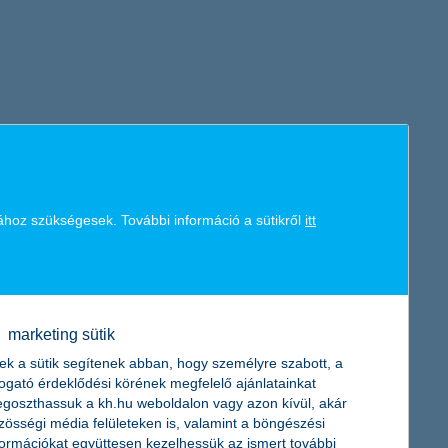
ához szükségesek. További információ a sütikről
itt
marketing sütik
ek a sütik segítenek abban, hogy személyre szabott, a
togató érdeklődési körének megfelelő ajánlatainkat
goszthassuk a kh.hu weboldalon vagy azon kívül, akár
zösségi média felületeken is, valamint a böngészési
formációkat együttesen kezelhessük az ismert további