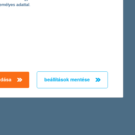
emélyes adattal.
adása
beállítások mentése