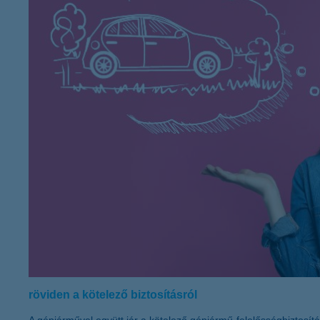
K&H Minősített Fogyasztóbarát
Otthonbiztosítás (MFO)
bankváltás
K&H virtuális
ügyfélajánló program
új ügyfél vagyok
lakossági & vállalkozói számlacsomag együtt
röviden a kötelező biztosításról