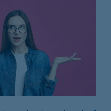
életbiztosítási csomag
 betéti kártya
K&H babaváró hitelhez
kapcsolódó csoportos
hitelfedezeti életbiztosítás