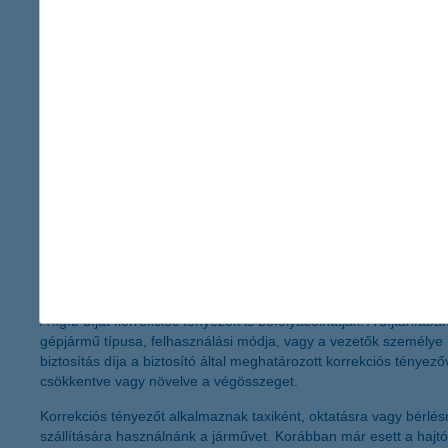
Ha több autóval rendelkezünk, akkor mindegyikhez külön-külön bo
hiába rendelkezünk B10 besorolással a jelenlegi autónk esetébe
Sőt, azzal is számolni kell, hogy az ún. párhuzamos üzemeltetés
Ha ismerjük a saját besorolásunkat, már közel járunk ahhoz, hogy
fontos!
A bonus-malus besorolásnál nem a káresemény időpontja, han
számít!
kedvezmények és korrekciók - hogyan befolyásolják a 
A kgfb díját korrekciós tényezők is befolyásolhatják. A díjtarifá
gépjármű típusa, felhasználási módja, vagy a vezetők személye m
biztosítás díja a biztosító által meghatározott korrekciós tényez
csökkentve vagy növelve a végösszeget.
Korrekciós tényezőt alkalmaznak taxiként, oktatásra vagy bérlés
szállítására használnánk a járművet. Korábban már esett a hajtó