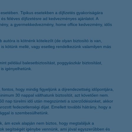
esetében. Tipikus esetekben a díjfizetés gyakoriságára
és féléves díjfizetésre ad kedvezményes ajánlatot. A
zmény, a gyermekkedvezmény, home office kedvezmény, idős
 autóra is kötnénk kötelezőt (de olyan biztosító is van,
st is kötünk mellé, vagy esetleg rendelkezünk valamilyen más
mint például balesetbiztosítást, poggyászkár biztosítást,
 is igényelhetünk.
, fontos, hogy mindig figyeljünk a díjrendezettség időpontjára,
minimum 30 nappal válthatunk biztosítót, azt követően nem.
a 60 nap türelmi idő után megszünteti a szerződésünket, akkor
ozott fedezetlenségi díjat. Emellett további hátrány, hogy a
sággal is szembesülhetünk.
juk, ám ezek alapján nem biztos, hogy megtaláljuk a
rok segítségét igénybe vennünk, ami jóval egyszerűbben és