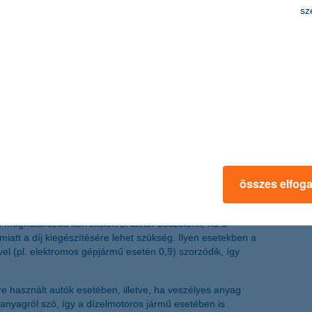
sz
nus-malus besorolás tartozik. Ezt azért fontos tudni, mivel
n, ha veszünk egy második gépkocsit, ott A00-ból indulunk.
 miatt a második autónk kgfb díja magasabb is lehet.
 minden évben könnyen kalkuláljunk a biztosítási díjjal.
em a kárkifizetés vagy a bírósági ítélet időpontja
összes elfog
kgfb tarifát?
ban meghatározott korrekciókról akkor beszélünk, ha a
iatt a díj kiegészítésére lehet szükség. Ilyen esetekben a
ővel (pl. elektromos gépjármű esetén 0,9) szorzódik, így
re használt autók esetében, illetve, ha veszélyes anyag
anyagról szó, így a dízelmotoros jármű esetében is