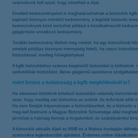
számolnunk kell azzal, hogy növelheti a díjat.
Emellett kedvezményeket is meghatározhatnak a biztosítók kgfb 
kapható bizonyos mértékű kedvezmény, a legtöbb biztosító éves 
kedvezmények közé tartozhat például a közalkalmazotti kedve
gépjárműre vonatkozó kedvezmény.
További kedvezmény illethet meg minket, ha egy biztosítónál több
amelyik pótdíjaz bizonyos mennyiség felett), ha casco biztosítá
biztosítással, esetleg hűségkártyával.
A kgfb biztosításhoz számos kiegészítő biztosítást is köthetünk, 
szélvédőkár-biztosítást, illetve gépjármű assistance szolgáltatást
miért fontos a tudatosság a kgfb megkötésénél is?
Ha sikeresen kötöttünk kötelező biztosítást valamely biztosítónál
azaz, hogy meddig van biztosítva az autónk. Az évforduló előtt 
Ha nem fizetjük folyamatosan a biztosításunkat, és a biztosító 
meg kell fizetnünk a Magyar Biztosítók Szövetsége által meghatár
járművet a hatóság kivonja a forgalomból, és szabálysértési bír
A biztosítók aktuális díjait az MNB és a Mabisz honlapján láthat
számunkra legkedvezőbb ajánlatot. Érdemes online díjkalkuláto