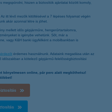
megspórolni, hiszen a biztosítók ajánlatai között komoly,
. Az itt lévő mezők kitöltésével a 7 lépéses folyamat végén
nk akár azonnal létre is jöhet.
mény mellett idős gépjárműre, hengerűrtartalomra,
vezményeket is igénybe vehetünk. Sőt, már a
ne, vagy K&H banki ügyfélként a mobilbankban is
érdezőt
érdemes használnunk. Adataink megadása után az
ő időszakban a kötelező gépjármű-felelősségbiztosítási
t kényelmesen online, pár perc alatt megköthetsz!
többet!
iztosítás
tosítás