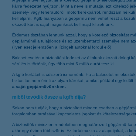
A gépjárművel együtt jár a kötelező gépjármű-felelősségbiztosítá
kárra fedezetet nyújtson. Mint a neve is mutatja, ezt kötelező je
személy- vagy teherautóról, motorkerékpárról, rendszám nélküli 
kell eljárni. Kgfb hiányában a gépjármű nem vehet részt a közúti
okozott kárt is saját magunknak kell majd kifizetnünk.
Érdemes tisztában lennünk azzal, hogy a kötelező biztosítást még 
gépjárműnél a tulajdonos és az üzembentartó személye nem azon
(ilyen eset jellemzően a lízingelt autóknál fordul elő).
Baleset esetén a biztosítási fedezet az általunk okozott dologi k
sérülés is történik, úgy több mint 6 millió eurót tesz ki.
A kgfb korlátait is célszerű ismernünk. Ha a balesetet mi okoztuk,
biztosítás nem érinti az olyan károkat, amiket például egy kidőlt
a saját gépjárművünkben.
miből tevődik össze a kgfb díja?
Sokan nem tudják, hogy a biztosított minden esetben a gépjárm
forgalomban tartásával kapcsolatos jogokat és kötelezettségeket (
A biztosítók miniszteri rendeletben meghatározott gépjármű-kate
akár egy évben többször is. Ez tartalmazza az alapdíjakat, a ko