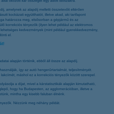
tt által okozott kár összegét egy adott időszakra.
íj, amelynek az alapdíj melletti összetevőit eltérően
utt kockázati együtthatót, illetve akad, aki tarifapont
maga határozza meg, elsősorban a gépjármű és az
ülő korrekciós tényezők (ilyen lehet például az elektromos
e a lehetséges kedvezmények (mint például gyerekkedvezmény,
önti el.
át!
tai alapján történik, ebből áll össze az alapdíj.
asználják, így az autó hengerűrtartalmát, teljesítményét.
 lakcímét, máshol ez a korrekciós tényezők között szerepel.
ásolja a díjat, mivel a kárstatisztikák alapján kimutatható,
lepő, hogy ha Budapesten, az agglomerációban, illetve a
tünk, mintha egy kisebb faluban élnénk.
ényezők. Nézzünk meg néhány példát.