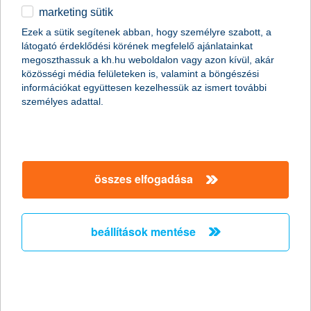
érdemes előre lemondani a casco által nyújtott
marketing sütik
egyéb
lehetőségekről. De mikor lehet ez a jó döntés? Milyen
szempontok szerint kellene választanunk? Az alábbiakban
Ezek a sütik segítenek abban, hogy személyre szabott, a
minden felmerülő kérdést megválaszolunk.
látogató érdeklődési körének megfelelő ajánlatainkat
English
megoszthassuk a kh.hu weboldalon vagy azon kívül, akár
közösségi média felületeken is, valamint a böngészési
információkat együttesen kezelhessük az ismert további
személyes adattal.
összes elfogadása
beállítások mentése
mi is az a casco?
A casco egyfajta vagyonbiztosítás, ami a gépjárműben okozott
károk megtérítésére szolgál. A kifejezés
az angol “casualty”,
vagyis sérülés és “collision”, azaz ütközés szavak
összetételéből jött létre
, ez pedig meg is magyarázza, hogy
mely esetekben nyújthat nekünk segítséget ez a biztosítás.