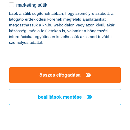
Ennek megkönnyítése érdekében a villanyautók vásárlását
marketing sütik
egyéb
különböző, törvényi szinten biztosított adó- és illeték
kedvezményekkel, pályázati lehetőséggel támogatják. De
Ezek a sütik segítenek abban, hogy személyre szabott, a
mi a helyzet az elektromos autó biztosítás terén? Miért éri
látogató érdeklődési körének megfelelő ajánlatainkat
English
meg villanyautót vásárolni és hogyan függ ez össze a
megoszthassuk a kh.hu weboldalon vagy azon kívül, akár
biztosítási díjakkal? Miben tér el a hagyományos
közösségi média felületeken is, valamint a böngészési
konstrukcióktól a villanyautó biztosítása? Cikkünkben
információkat együttesen kezelhessük az ismert további
ezekre a kérdésekre keressük a válaszokat!
személyes adattal.
összes elfogadása
beállítások mentése
5 ok, amiért megéri elektromos autót választani