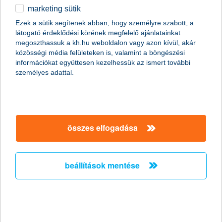
marketing sütik
egyéb
Ezek a sütik segítenek abban, hogy személyre szabott, a
látogató érdeklődési körének megfelelő ajánlatainkat
English
megoszthassuk a kh.hu weboldalon vagy azon kívül, akár
közösségi média felületeken is, valamint a böngészési
információkat együttesen kezelhessük az ismert további
személyes adattal.
1. kockázatviselés a szemle napjától
Kevesen tudják, pedig nagyon fontos, hogy amikor megkötik a
összes elfogadása
casco biztosítást, még nem minden esetben és minden
káreseményre (pl.: lopás) visel automatikusan kockázatot a
biztosító (gyakorlatilag ilyenkor még nincs biztosítva az autó),
beállítások mentése
ugyanis, ha szükséges, az úgynevezett szemlétől, és annak
befogadását követően indul csak a védelem! Ennek során a
biztosító szakembere felméri, pontosan milyen állapotú autóról
van szó, fényképeket készít, amelyeket a biztosító kockázat
elbírálója megvizsgál, és amennyiben jóváhagyja, azután lép
érvénybe a szerződés. Erről ne feledkezz el, és a szemléig