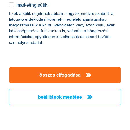
legnépszerűbb sportok közé tartoznak, de szerencsére a
marketing sütik
egyéb
lista bőven folytatható. Nézzük, mi az, amit semmiképpen
sem érdemes kihagynod ezen a nyáron!
Ezek a sütik segítenek abban, hogy személyre szabott, a
látogató érdeklődési körének megfelelő ajánlatainkat
English
megoszthassuk a kh.hu weboldalon vagy azon kívül, akár
közösségi média felületeken is, valamint a böngészési
információkat együttesen kezelhessük az ismert további
személyes adattal.
összes elfogadása
ezekkel a vízi sportokkal aktívan telhet a pihenés
beállítások mentése
A vízi sportok tárháza mára szinte kimeríthetetlenné vált
. A
legtöbb nyaralóhelyen számos lehetőség közül válogathatunk,
ugyanakkor már a nyaralás előtt érdemes utánajárni, hogy az úti
célunkon milyen eszközök elérhetőek, illetve milyen feltételekkel
használhatjuk azokat. Nézzük meg közelebbről, milyen új