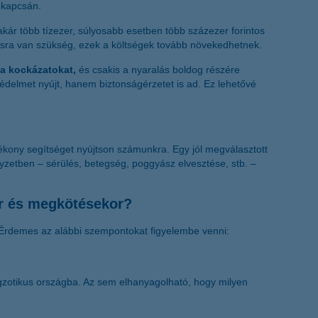
 kapcsán.
akár több tízezer, súlyosabb esetben több százezer forintos
ításra van szükség, ezek a költségek tovább növekedhetnek.
 a kockázatokat,
és csakis a nyaralás boldog részére
édelmet nyújt, hanem biztonságérzetet is ad. Ez lehetővé
tékony segítséget nyújtson számunkra. Egy jól megválasztott
lyzetben – sérülés, betegség, poggyász elvesztése, stb. –
kor és megkötésekor?
. Érdemes az alábbi szempontokat figyelembe venni:
gzotikus országba. Az sem elhanyagolható, hogy milyen