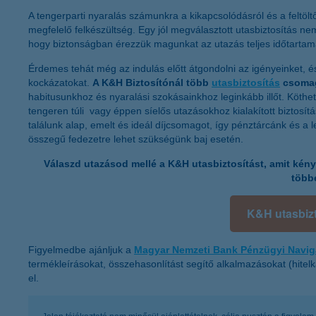
A tengerparti nyaralás számunkra a kikapcsolódásról és a feltöl
megfelelő felkészültség. Egy jól megválasztott utasbiztosítás n
hogy biztonságban érezzük magunkat az utazás teljes időtartama
Érdemes tehát még az indulás előtt átgondolni az igényeinket, és
kockázatokat.
A K&H Biztosítónál több
utasbiztosítás
csomag
habitusunkhoz és nyaralási szokásainkhoz leginkább illőt. Köthetü
tengeren túli vagy éppen síelős utazásokhoz kialakított biztosít
találunk alap, emelt és ideál díjcsomagot, így pénztárcánk és a
összegű fedezetre lehet szükségünk baj esetén.
Válaszd utazásod mellé a K&H utasbiztosítást, amit kén
több
K&H utasbizt
Figyelmedbe ajánljuk a
Magyar Nemzeti Bank Pénzügyi Navig
termékleírásokat, összehasonlítást segítő alkalmazásokat (hitelk
el.