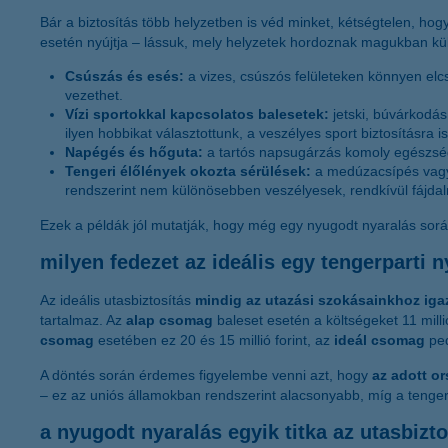
Bár a biztosítás több helyzetben is véd minket, kétségtelen, h
esetén nyújtja – lássuk, mely helyzetek hordoznak magukban k
Csúszás és esés:
a vizes, csúszós felületeken könnyen el
vezethet.
Vízi sportokkal kapcsolatos balesetek:
jetski, búvárkodá
ilyen hobbikat választottunk, a veszélyes sport biztosításra 
Napégés és hőguta:
a tartós napsugárzás komoly egészsé
Tengeri élőlények okozta sérülések:
a medúzacsípés vagy 
rendszerint nem különösebben veszélyesek, rendkívül fájda
Ezek a példák jól mutatják, hogy még egy nyugodt nyaralás sor
milyen fedezet az ideális egy tengerparti 
Az ideális utasbiztosítás
mindig az utazási szokásainkhoz iga
tartalmaz. Az
alap csomag
baleset esetén a költségeket 11 millió
csomag
esetében ez 20 és 15 millió forint, az
ideál csomag
ped
A döntés során érdemes figyelembe venni azt, hogy
az adott o
– ez az uniós államokban rendszerint alacsonyabb, míg a tenger
a nyugodt nyaralás egyik titka az utasbizto