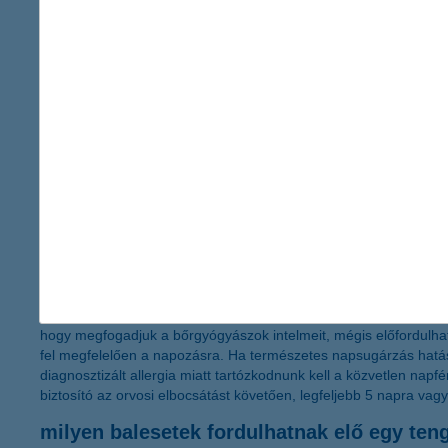
halaszthatatlan műtét, intenzív ellátás költségeit.
Betegszállítás:
a biztosítás limit nélkül fedezi a betegszállít
Poggyász biztosítás:
a csomagban szereplő kártérítési öss
ellopják, elrabolják, személyi sérülésből eredően megrongál
vagy hiányosan szolgáltatja vissza. A biztosító téríti az útlev
engedély megfelelően igazolt újrabeszerzési költségeit is.
Szállodai és kemping felelősségbiztosítás:
a biztosító me
okozunk – a 10 százalékos önrész megfizetése a mi felelős
Gépjármű segítségnyújtás:
ez a kiegészítésként választha
idősebb autóra, motorra vagy max. 3,5 t súlyú kisteherautóra
szállítás, gépjárműtárolás, haza- vagy tovább utazás, bérautó,
telefonon keresztül limit nélküli vésztolmácsolást, szállás sze
Fontos hangsúlyozni, hogy a pontos fedezet mindig a választot
feltételeket.
A tengerparti utasbiztosítás különlegessége, hogy
még leégés es
hogy megfogadjuk a bőrgyógyászok intelmeit, mégis előfordulha
fel megfelelően a napozásra. Ha természetes napsugárzás hat
diagnosztizált allergia miatt tartózkodnunk kell a közvetlen napfé
biztosító az orvosi elbocsátást követően, legfeljebb 5 napra vag
milyen balesetek fordulhatnak elő egy ten