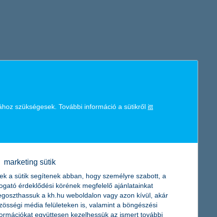
ához szükségesek. További információ a sütikről
itt
marketing sütik
ek a sütik segítenek abban, hogy személyre szabott, a
togató érdeklődési körének megfelelő ajánlatainkat
goszthassuk a kh.hu weboldalon vagy azon kívül, akár
zösségi média felületeken is, valamint a böngészési
formációkat együttesen kezelhessük az ismert további