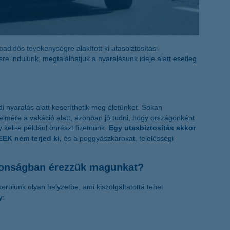
adidős tevékenységre alakított ki utasbiztosítási
re indulunk, megtalálhatjuk a nyaralásunk ideje alatt esetleg
i nyaralás alatt keseríthetik meg életünket. Sokan
lmére a vakáció alatt, azonban jó tudni, hogy országonként
 kell-e például önrészt fizetnünk.
Egy utasbiztosítás akkor
EEK nem terjed ki,
és a poggyászkárokat, felelősségi
iztonságban érezzük magunkat?
erülünk olyan helyzetbe, ami kiszolgáltatottá tehet
y: