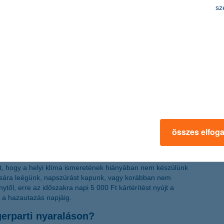
sz
ás költségeit.
zeghatárig térítést kaphatunk, ha az útipoggyászt külföldön
ódik, megsemmisül, a légi-, hajó- vagy busztársaság nem,
él, személyi igazolvány, jogosítvány, valamint a forgalmi
gtéríti azt a kárt, amit a szálláshely berendezésében
ségünk.
tó biztosítás napi 296 Ft-ért köthető meg, 12 évnél nem
. Fedezi bizonyos határig a helyszíni javítás, szervizbe
 szállás, illetve a telefonálás és faxolás költségeit, valamint
rvezést és szervizzel történő kapcsolattartást nyújt.
t csomagtól függ, ezért érdemes alaposan áttanulmányozni a
összes elfog
etére is kínál fedezetet.
Biztosítás birtokában is fontos,
t, hogy a helyi klíma ismeretének hiányában nem készülünk
ására leégünk, napszúrást kapunk, vagy korábban nem
nytől, erre az időszakra napi 5 000 Ft kártérítést nyújt a
y a hazautazás napjáig.
gerparti nyaraláson?