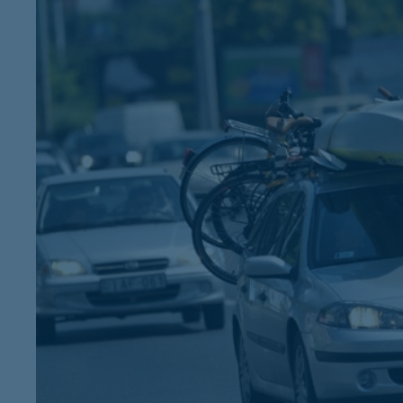
K&H Minősített Fogyasztóbarát
Otthonbiztosítás (MFO)
bankváltás
K&H virtuális
ügyfélajánló program
új ügyfél vagyok
lakossági & vállalkozói számlacsomag együtt