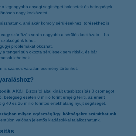
ogy a legnagyobb anyagi segítséget balesetek és betegségek
ülönösen nagy kockázatot.
csúszhatunk, ami akár komoly sérülésekhez, törésekhez is
s vagy szörfözés során nagyobb a sérülés kockázata – ha
is szükségünk lehet.
gügyi problémákat okozhat.
a tengeri sün okozta sérülések sem ritkák, és bár
lmasak lehetnek.
án is számos váratlan esemény történhet.
nyaraláshoz?
zodik.
A K&H Biztosító által kínált utasbiztosítás 3 csomagot
, betegség esetén 8 millió forint erejéig téríti, az
emelt
ig 40 és 26 millió forintos értékhatárig nyújt segítséget.
rszágban milyen egészségügyi költségekre számíthatunk
entúlon valóban jelentős kiadásokkal találkozhatunk.
sítás