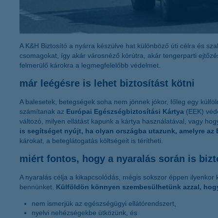
A K&H Biztosító a nyárra készülve hat különböző úti célra és szab
csomagokat, így akár városnéző körútra, akár tengerparti ejtőzés
felmerülő károkra a legmegfelelőbb védelmet.
már leégésre is lehet biztosítást kötni
A balesetek, betegségek soha nem jönnek jókor, főleg egy külföld
számítanak az
Európai Egészségbiztosítási Kártya
(EEK) véde
változó, milyen ellátást kapunk a kártya használatával, vagy hogy
is segítséget nyújt, ha olyan országba utazunk, amelyre az 
károkat, a beteglátogatás költségeit is térítheti.
miért fontos, hogy a nyaralás során is b
A nyaralás célja a kikapcsolódás, mégis sokszor éppen ilyenkor k
bennünket.
Külföldön könnyen szembesülhetünk azzal, hog
nem ismerjük az egészségügyi ellátórendszert,
nyelvi nehézségekbe ütközünk, és