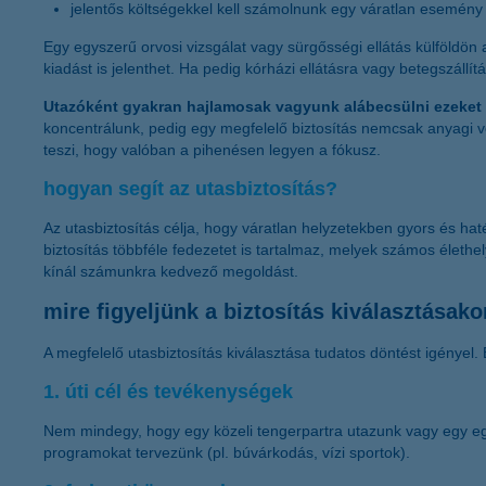
jelentős költségekkel kell számolnunk egy váratlan esemény
Egy egyszerű orvosi vizsgálat vagy sürgősségi ellátás külföldön 
kiadást is jelenthet. Ha pedig kórházi ellátásra vagy betegszáll
Utazóként gyakran hajlamosak vagyunk alábecsülni ezeket
koncentrálunk, pedig egy megfelelő biztosítás nemcsak anyagi v
teszi, hogy valóban a pihenésen legyen a fókusz.
hogyan segít az utasbiztosítás?
Az utasbiztosítás célja, hogy váratlan helyzetekben gyors és ha
biztosítás többféle fedezetet is tartalmaz, melyek számos élethe
kínál számunkra kedvező megoldást.
mire figyeljünk a biztosítás kiválasztása
A megfelelő utasbiztosítás kiválasztása tudatos döntést igényel
1. úti cél és tevékenységek
Nem mindegy, hogy egy közeli tengerpartra utazunk vagy egy e
programokat tervezünk (pl. búvárkodás, vízi sportok).