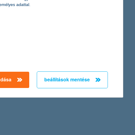
emélyes adattal.
adása
beállítások mentése