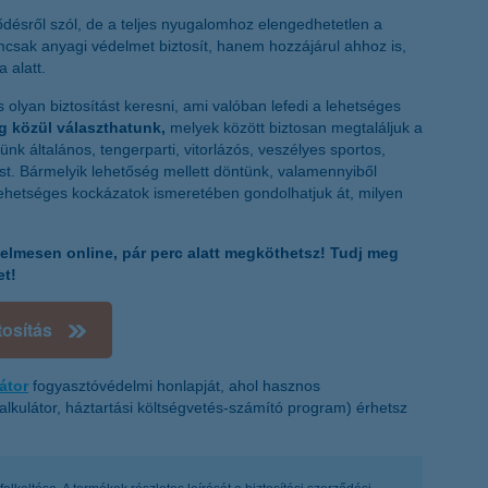
tődésről szól, de a teljes nyugalomhoz elengedhetetlen a
emcsak anyagi védelmet biztosít, hanem hozzájárul ahhoz is,
 alatt.
 olyan biztosítást keresni, ami valóban lefedi a lehetséges
 közül választhatunk,
melyek között biztosan megtaláljuk a
nk általános, tengerparti, vitorlázós, veszélyes sportos,
ást. Bármelyik lehetőség mellett döntünk, valamennyiből
 lehetséges kockázatok ismeretében gondolhatjuk át, milyen
yelmesen online, pár perc alatt megköthetsz! Tudj meg
et!
osítás
átor
fogyasztóvédelmi honlapját, ahol hasznos
alkulátor, háztartási költségvetés-számító program) érhetsz