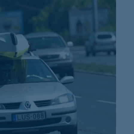
életbiztosítási csomag
 betéti kártya
K&H babaváró hitelhez
kapcsolódó csoportos
hitelfedezeti életbiztosítás