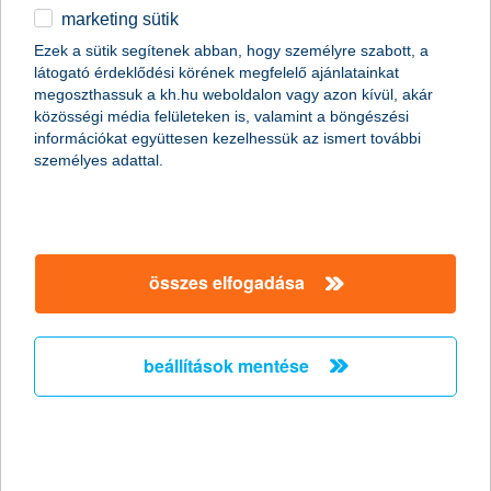
marketing sütik
egyéb
összes cikk megjelenítése
Ezek a sütik segítenek abban, hogy személyre szabott, a
látogató érdeklődési körének megfelelő ajánlatainkat
English
megoszthassuk a kh.hu weboldalon vagy azon kívül, akár
közösségi média felületeken is, valamint a böngészési
információkat együttesen kezelhessük az ismert további
személyes adattal.
Előző
Következő
utolsó →
összes elfogadása
beállítások mentése