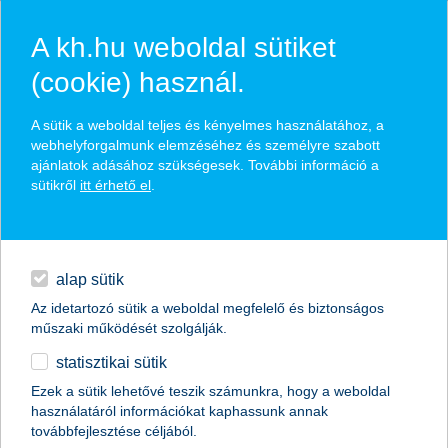
A kh.hu weboldal sütiket
(cookie) használ.
hasznos biztosítási
A sütik a weboldal teljes és kényelmes használatához, a
tippek
webhelyforgalmunk elemzéséhez és személyre szabott
ajánlatok adásához szükségesek. További információ a
sütikről
itt érhető el
.
hitelek
találd meg könnyedén, ami Neked szól
napi pénzügyek
alap sütik
Az idetartozó sütik a weboldal megfelelő és biztonságos
élethelyzet kiválasztása
megtakarítások
műszaki működését szolgálják.
statisztikai sütik
biztosítások
termék kategória kiválasztása
Ezek a sütik lehetővé teszik számunkra, hogy a weboldal
használatáról információkat kaphassunk annak
digitális bankolás
továbbfejlesztése céljából.