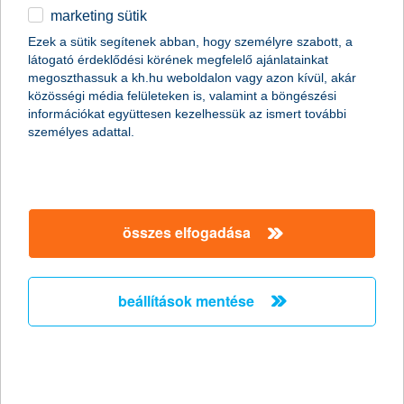
marketing sütik
egyéb
Ezek a sütik segítenek abban, hogy személyre szabott, a
látogató érdeklődési körének megfelelő ajánlatainkat
English
megoszthassuk a kh.hu weboldalon vagy azon kívül, akár
közösségi média felületeken is, valamint a böngészési
információkat együttesen kezelhessük az ismert további
személyes adattal.
Előző
Következő
utolsó →
összes elfogadása
beállítások mentése