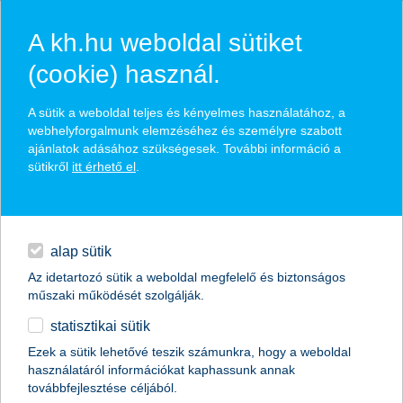
A kh.hu weboldal sütiket
(cookie) használ.
hasznos pénzügyi tippek
A sütik a weboldal teljes és kényelmes használatához, a
webhelyforgalmunk elemzéséhez és személyre szabott
ajánlatok adásához szükségesek. További információ a
sütikről
itt érhető el
.
találd meg könnyedén, ami Neked szól
hitelek
napi pénzügyek
élethelyzet kiválasztása
alap sütik
Az idetartozó sütik a weboldal megfelelő és biztonságos
megtakarítások
műszaki működését szolgálják.
termék kategória kiválasztása
statisztikai sütik
biztosítások
Ezek a sütik lehetővé teszik számunkra, hogy a weboldal
használatáról információkat kaphassunk annak
digitális bankolás
továbbfejlesztése céljából.
összes cikk megjelenítése