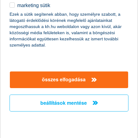
marketing sütik
egyéb
Ezek a sütik segítenek abban, hogy személyre szabott, a
látogató érdeklődési körének megfelelő ajánlatainkat
English
megoszthassuk a kh.hu weboldalon vagy azon kívül, akár
közösségi média felületeken is, valamint a böngészési
információkat együttesen kezelhessük az ismert további
személyes adattal.
kezdjük az alapokkal
összes elfogadása
Mi is a kamat?
A banknak a kölcsönnyújtásért cserébe
fizetendő összeg. Röviden: a kölcsönadott pénz „ára”.
A pénz „árát” éves kamatszázalék formájában szokás megadni,
beállítások mentése
ez a kamatláb. Ezen kamatláb értéke változhat a szerződésben
meghatározott időszakonként, melyet kamatperiódusnak
nevezünk. De a kamatláb lehet akár végig fix is, amely esetben
a teljes futamidő alatt változatlan marad és így a havonta
fizetendő törlesztőrészlet is végig ugyanannyi lesz.