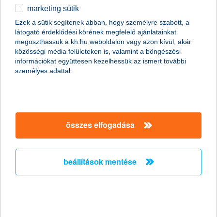
macerával jár. Nézzük, miket érdemes előre megfontolni!
marketing sütik
egyéb
Ezek a sütik segítenek abban, hogy személyre szabott, a
látogató érdeklődési körének megfelelő ajánlatainkat
English
megoszthassuk a kh.hu weboldalon vagy azon kívül, akár
közösségi média felületeken is, valamint a böngészési
információkat együttesen kezelhessük az ismert további
személyes adattal.
összes elfogadása
beállítások mentése
1. tervezzünk!
Ha van a
rokonok, ismerősök között építész vagy
belsőépítész
, érdemes elmennünk hozzá egy tanácsadásra,
mert sok olyan trükköt javasolhat, amelyek később a
hasznunkra lehetnek, vagy éppen pénzt spórolhatunk velük. Ha
eldőlt, hogy pontosan milyen munkálatokra van szükség a