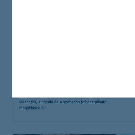
érdekel a cikk
8+1 állami támogatás családoknak, amivel
érdemes élni!
2021. június 17. - Ha nehezen igazodsz el az állam által
nyújtott támogatások rendszerében? Tudj meg többet a
lakáscélú, autócélú és a szabadon felhasználható
megoldásokról!
érdekel a cikk