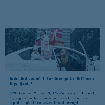
életbiztosítási csomag
 betéti kártya
K&H babaváró hitelhez
kapcsolódó csoportos
hitelfedezeti életbiztosítás
kölcsönt vennél fel az ünnepek előtt? erre
figyelj oda!
2021. december 02. - Személyi kölcsönt vagy áruhitelt vennél
fel, hogy még szebbé varázsold az ünnepeket? Hasznos
tippekkel segítünk át az adventi időszak pénzügyi