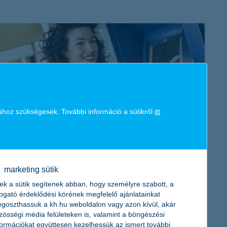
érdekel a cikk
ához szükségesek. További információ a sütikről
itt
bankkártyás fizetés külföldön: útmutató
tudatos utazóknak
2021. július 29. - Bankkártyás fizetés külföldön: milyen
marketing sütik
költségekkel számoljunk? Mit jelent a DCC átváltás? Hogyan
ek a sütik segítenek abban, hogy személyre szabott, a
vegyünk fel pénzt külföldön? Nézzük is a legfontosabb
togató érdeklődési körének megfelelő ajánlatainkat
tudnivalókat!
goszthassuk a kh.hu weboldalon vagy azon kívül, akár
zösségi média felületeken is, valamint a böngészési
formációkat együttesen kezelhessük az ismert további