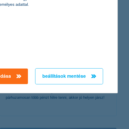
érdekel a cikk
emélyes adattal.
spórolási tippek: a megtakarításaidat
gyarapítsd, ne a kiadásaidat!
adása
beállítások mentése
2021. április 22. - Ismered a mondást: sok kicsi, sokra megy.
Ha szeretnéd a költéseidet jobban menedzselni és ezzel
párhuzamosan több pénzt félre tenni, akkor jó helyen jársz!
érdekel a cikk