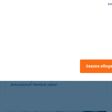
érdekel a cikk
sz
bankszámlák összehasonlítása a
legegyszerűbben
összes elfog
2021. május 24. - Eddig azt gondoltad, hogy az okos
számlacsomag választás egyenlő az apróbetűs részek alapos
átolvasásával? Mondunk jobbat!
érdekel a cikk