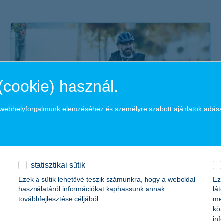
érdekel a cikk
(cookie) használ.
a webhelyforgalmunk elemzéséhez és személyre szabott ajánlatok adás
minden, amit tudni érdemes az ebike-ról
2021. szeptember 05. - Egyre népszerűbbek itthon az e-
statisztikai sütik
bikeok, hiszen amellett, hogy praktikusak és
Ezek a sütik lehetővé teszik számunkra, hogy a weboldal
Ez
környezetbarátok, több modell beszerzéséhez állami
használatáról információkat kaphassunk annak
lá
támogatás is igényelhető!
továbbfejlesztése céljából.
me
kö
in