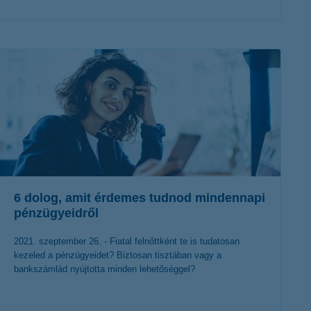
érdekel a cikk
6 dolog, amit érdemes tudnod mindennapi
pénzügyeidről
2021. szeptember 26. - Fiatal felnőttként te is tudatosan
kezeled a pénzügyeidet? Biztosan tisztában vagy a
bankszámlád nyújtotta minden lehetőséggel?