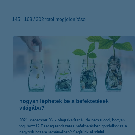
K&H Minősített Fogyasztóbarát
Otthonbiztosítás (MFO)
bankváltás
K&H virtuális
ügyfélajánló program
145 - 168 / 302 tétel megjelenítése.
új ügyfél vagyok
lakossági & vállalkozói számlacsomag együtt
hogyan léphetek be a befektetések
világába?
2021. december 06. - Megtakarítanál, de nem tudod, hogyan
fogj hozzá? Esetleg rendszeres befektetésben gondolkodsz a
nagyobb hozam reményében? Segítünk elindulni.