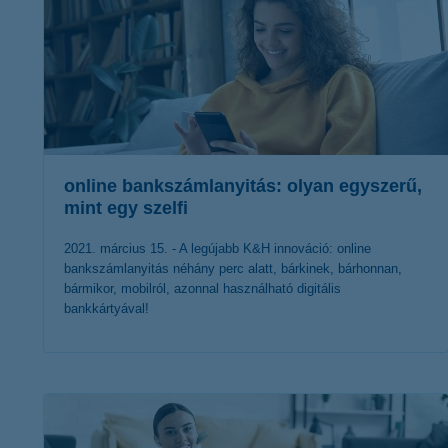
online bankszámlanyitás: olyan egyszerű,
mint egy szelfi
2021. március 15. - A legújabb K&H innováció: online
bankszámlanyitás néhány perc alatt, bárkinek, bárhonnan,
bármikor, mobilról, azonnal használható digitális
bankkártyával!
érdekel a cikk