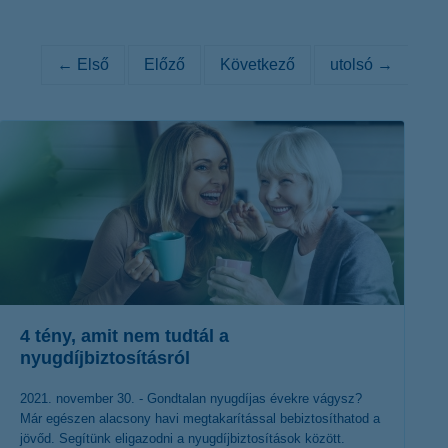
K&H token megújítás
Digitális Állampolgárság Program
← Első
Előző
Következő
utolsó →
4 tény, amit nem tudtál a
nyugdíjbiztosításról
2021. november 30. - Gondtalan nyugdíjas évekre vágysz?
Már egészen alacsony havi megtakarítással bebiztosíthatod a
jövőd. Segítünk eligazodni a nyugdíjbiztosítások között.