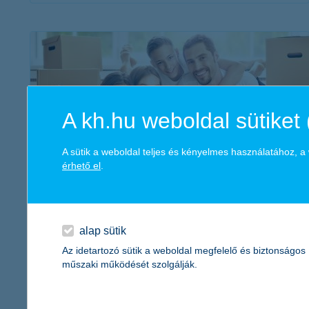
érdekel a cikk
A kh.hu weboldal sütiket 
A sütik a weboldal teljes és kényelmes használatához, 
érhető el
.
A CSOK 8 leggyakoribb buktatója
2021. szeptember 13. - A különböző CSOK támogatások
alap sütik
között nem egyszerű eligazodni, de ha tudod, mire kell
figyelned, az igénylési folyamat is könnyebbé válhat!
Az idetartozó sütik a weboldal megfelelő és biztonságos
műszaki működését szolgálják.