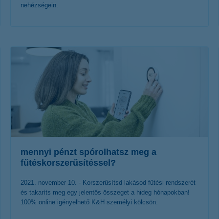
nehézségein.
érdekel a cikk
mennyi pénzt spórolhatsz meg a
fűtéskorszerűsítéssel?
2021. november 10. - Korszerűsítsd lakásod fűtési rendszerét
és takaríts meg egy jelentős összeget a hideg hónapokban!
100% online igényelhető K&H személyi kölcsön.