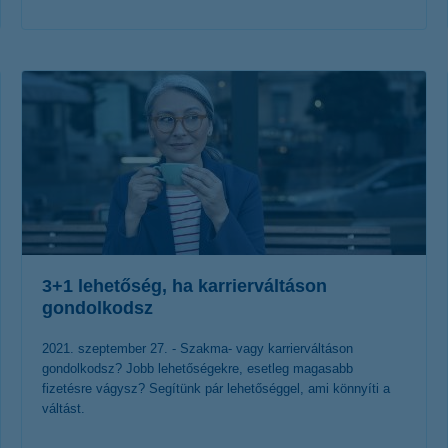
érdekel a cikk
3+1 lehetőség, ha karrierváltáson
gondolkodsz
2021. szeptember 27. - Szakma- vagy karrierváltáson
gondolkodsz? Jobb lehetőségekre, esetleg magasabb
fizetésre vágysz? Segítünk pár lehetőséggel, ami könnyíti a
váltást.