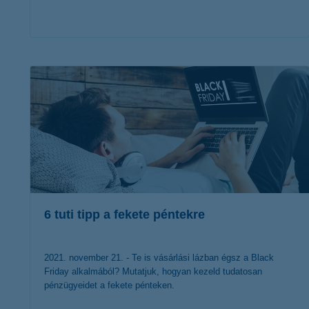
érdekel a cikk
6 tuti tipp a fekete péntekre
2021. november 21. - Te is vásárlási lázban égsz a Black
Friday alkalmából? Mutatjuk, hogyan kezeld tudatosan
pénzügyeidet a fekete pénteken.