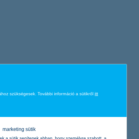
ához szükségesek. További információ a sütikről
itt
marketing sütik
ek a sütik segítenek abban, hogy személyre szabott, a