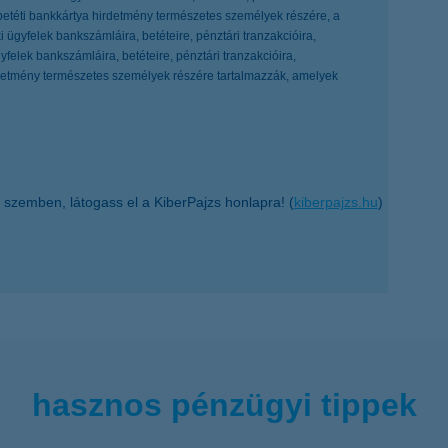
 betéti bankkártya hirdetmény természetes személyek részére, a
ügyfelek bankszámláira, betéteire, pénztári tranzakcióira,
felek bankszámláira, betéteire, pénztári tranzakcióira,
irdetmény természetes személyek részére tartalmazzák, amelyek
 szemben, látogass el a KiberPajzs honlapra! (
kiberpajzs.hu
)
hasznos pénzügyi tippek