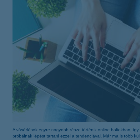
K&H Minősített Fogyasztóbarát
Otthonbiztosítás (MFO)
bankváltás
K&H virtuális
ügyfélajánló program
új ügyfél vagyok
lakossági & vállalkozói számlacsomag együtt
A vásárlások egyre nagyobb része történik online boltokban, íg
próbálnak lépést tartani ezzel a tendenciával. Már ma is több kü