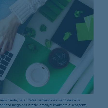
életbiztosítási csomag
 betéti kártya
K&H babaváró hitelhez
kapcsolódó csoportos
hitelfedezeti életbiztosítás
y nem csoda, ha a fizetési szokások és megoldások is
lönböző megoldás létezik, amellyel kiváltható a készpénz,