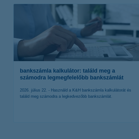
bankszámla kalkulátor: találd meg a
számodra legmegfelelőbb bankszámlát
2026. július 22. - Használd a K&H bankszámla kalkulátorát és
találd meg számodra a legkedvezőbb bankszámlát.
érdekel a cikk