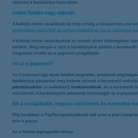
valamint a bankkártya használata.
online fizetés vagy utánvét
A belföldi online vásárlásoknál még mindig a készpénzes utánv
gyakrabban választjuk az online bankkártyás és az utánvétes ba
A külföldi online vásárlásoknál az esetek döntő többségében bank
kérdést. Meg merjük-e adni a bankkártyánk adatait a kereskedő
megoldást kínálni az e-payment szolgáltatók.
mi az e-payment?
Az e-payment egy olyan fizetési megoldás, amelynek segítségével
bankkártya adatainkat meg kellene adnunk a kereskedő webolda
pénztárcaként
(e-walletként)
funkcionálnak
, és a kereskedő ki
műveletnél. A bankkártyánk adatainak biztonságát az e-payment 
kik a szolgáltatók, hogyan működnek és mennyibe ker
Míg korábban a PayPal egyeduralkodó volt ezen a piaci szegmen
erre a piacra.
Az e-fizetés legnagyobb előnye: