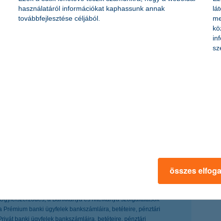
használatáról információkat kaphassunk annak
lá
továbbfejlesztése céljából.
me
kö
ön
in
sz
kszámlád, nézd át számlavezetési szolgáltatásainkat:
mlacsomagok
, azt is megteheted oldalunkon:
rtya ajánlatok
összes elfog
felkeltése. A kondíciók módosításának jogát a Bank fenntartja. A
 Ügyfélszerződés, a Bankkártya és hitelkártya szolgáltatások
, a Prémium banki ügyfelek bankszámláira, betéteire, pénztári
rivát banki ügyfelek bankszámláira, betéteire, pénztári