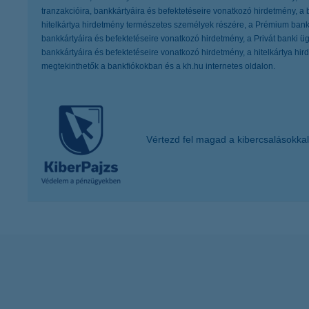
tranzakcióira, bankkártyáira és befektetéseire vonatkozó hirdetmény, a
hitelkártya hirdetmény természetes személyek részére, a Prémium banki 
bankkártyáira és befektetéseire vonatkozó hirdetmény, a Privát banki ügy
bankkártyáira és befektetéseire vonatkozó hirdetmény, a hitelkártya h
megtekinthetők a bankfiókokban és a kh.hu internetes oldalon.
Vértezd fel magad a kibercsalásokkal