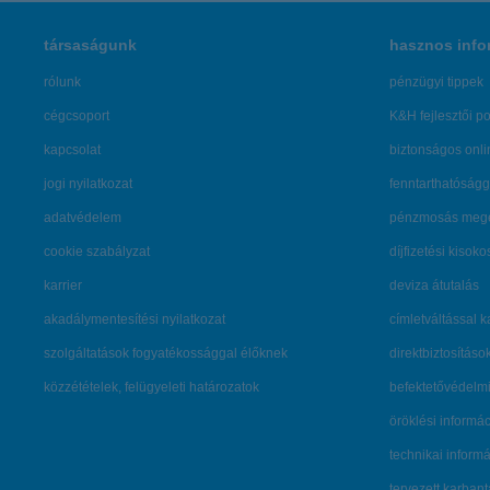
társaságunk
hasznos info
rólunk
pénzügyi tippek
cégcsoport
K&H fejlesztői po
kapcsolat
biztonságos onli
jogi nyilatkozat
fenntarthatóságg
adatvédelem
pénzmosás mege
cookie szabályzat
díjfizetési kisoko
karrier
deviza átutalás
akadálymentesítési nyilatkozat
címletváltással 
szolgáltatások fogyatékossággal élőknek
direktbiztosításo
közzétételek, felügyeleti határozatok
befektetővédelmi
öröklési informá
technikai inform
tervezett karban