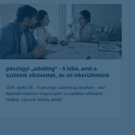
pénzügyi „adulting” - 5 hiba, amit a
szüleink elkövettek, de mi elkerülhetünk
2026. április 08. - A pénzügyi tudatosság tanulható - első
lépésben érdemes megvizsgálni a családban előforduló
hibákat. Lássunk néhány példát!
érdekel a cikk