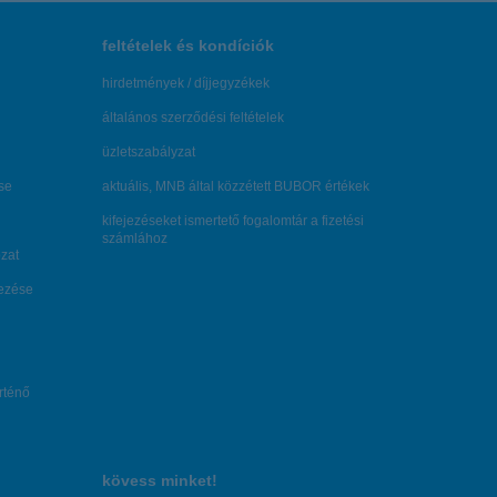
feltételek és kondíciók
hirdetmények / díjjegyzékek
általános szerződési feltételek
üzletszabályzat
se
aktuális, MNB által közzétett BUBOR értékek
kifejezéseket ismertető fogalomtár a fizetési
számlához
zat
dezése
örténő
kövess minket!