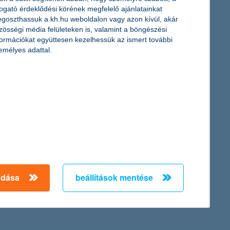
togató érdeklődési körének megfelelő ajánlatainkat
goszthassuk a kh.hu weboldalon vagy azon kívül, akár
zösségi média felületeken is, valamint a böngészési
formációkat együttesen kezelhessük az ismert további
emélyes adattal.
adása
beállítások mentése