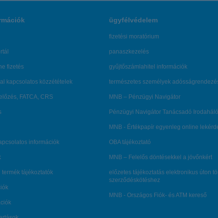
rmációk
ügyfélvédelem
fizetési moratórium
rtál
panaszkezelés
ne fizetés
gyűjtőszámlahitel információk
al kapcsolatos közzétételek
természetes személyek adósságrendezé
lőzés, FATCA, CRS
MNB – Pénzügyi Navigátor
s
Pénzügyi Navigátor Tanácsadó Irodaháló
MNB - Értékpapír egyenleg online lekér
kapcsolatos információk
OBA tájékoztató
k
MNB – Felelős döntésekkel a jövőnkért
 termék tájékoztatók
előzetes tájékoztatás elektronikus úton t
szerződéskötéshez
ciók
MNB - Országos Fiók- és ATM kereső
ációk
tartások