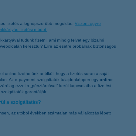
étes fizetés a legnépszerűbb megoldás.
Viszont egyre
nkkártyás fizetési módot.
kártyával tudunk fizetni, ami mindig felvet egy bizalmi
 weboldalán keresztül? Erre az esetre próbálnak biztonságos
 online fizethetünk anélkül, hogy a fizetés során a saját
lán. Az e-payment szolgáltatók tulajdonképpen egy
online
zárólag ezzel a „pénztárcával” kerül kapcsolatba a fizetési
szolgáltatók garantálják.
ül a szolgáltatás?
sen, az utóbbi években számtalan más vállalkozás lépett