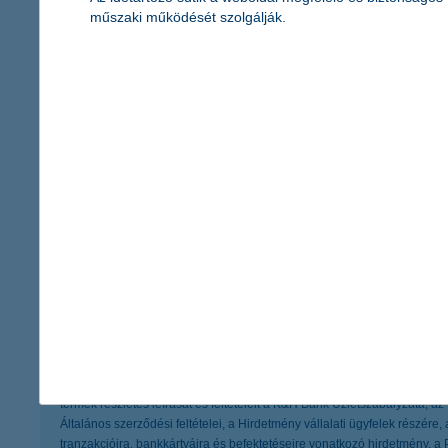
műszaki működését szolgálják.
betétikártya-szolgáltatás [K&H lakossági bankkártyák]
számlavezetés
betéti- vagy hitelkártyával történő vásárlás belföldön/külföld
hitelkártya-szolgáltatás [K&H lakossági hitelkártyák]
Ha szívesen vásárolnál online, de még nincs saját ban
érdekelnek a szá
Ha inkább hitelkártyát igényelnél
érdekelnek a hitelká
Jelen tájékoztató nem minősül ajánlattételnek, célja pusztán a figyelem 
termék részletes leírását és feltételeit a K&H Bank Üzletszabályzata, az
Általános szerződési feltételei, a Hirdetmény vállalati ügyfelek részére
tranzakcióira, bankkártyáira és befektetéseire vonatkozó hirdetmény, a P