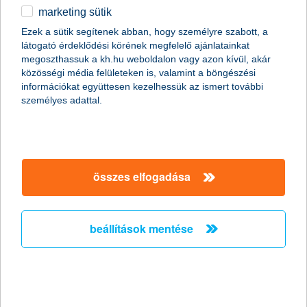
marketing sütik
egyéb
Ezek a sütik segítenek abban, hogy személyre szabott, a
látogató érdeklődési körének megfelelő ajánlatainkat
English
megoszthassuk a kh.hu weboldalon vagy azon kívül, akár
közösségi média felületeken is, valamint a böngészési
információkat együttesen kezelhessük az ismert további
személyes adattal.
Előző
Következő
utolsó →
összes elfogadása
beállítások mentése