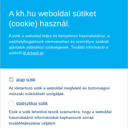
A kh.hu weboldal sütiket
(cookie) használ.
hasznos pénzügyi tippek
A sütik a weboldal teljes és kényelmes használatához, a
webhelyforgalmunk elemzéséhez és személyre szabott
ajánlatok adásához szükségesek. További információ a
sütikről
itt érhető el
.
találd meg könnyedén, ami Neked szól
hitelek
napi pénzügyek
élethelyzet kiválasztása
alap sütik
Az idetartozó sütik a weboldal megfelelő és biztonságos
megtakarítások
műszaki működését szolgálják.
termék kategória kiválasztása
statisztikai sütik
biztosítások
Ezek a sütik lehetővé teszik számunkra, hogy a weboldal
használatáról információkat kaphassunk annak
digitális bankolás
továbbfejlesztése céljából.
összes cikk megjelenítése