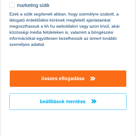
marketing sütik
egyéb
Ezek a sütik segítenek abban, hogy személyre szabott, a
látogató érdeklődési körének megfelelő ajánlatainkat
English
megoszthassuk a kh.hu weboldalon vagy azon kívül, akár
közösségi média felületeken is, valamint a böngészési
információkat együttesen kezelhessük az ismert további
személyes adattal.
1.
jó barátunk, a konyhasziget
összes elfogadása
Akinek amerikai konyhája van, de úgy érzi, hogy nincs elegendő
munkafelülete vagy tárolóhelye, annak érdemes kijátszania a
konyhasziget „ütőkártyáját. Ha nincs kedvünk sokat bajlódni
beállítások mentése
vele, akár készen is megvehetjük, de ha az esztétikai és
praktikussági szempontokat is figyelembe vesszük, érdemesebb
csináltatni egy olyan elemet, ami tökéletesen passzol az
elképzeléseinkhez. Egy konyhaszigetet kombinálhatunk
polcokkal, kihúzható fiókokkal, felnyitható étkezőasztallal, de
akár egy plusz mosogató vagy bortároló is kialakítható benne.