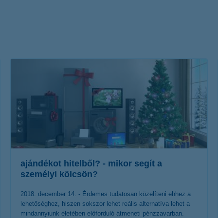
életbiztosítási csomag
 betéti kártya
K&H babaváró hitelhez
kapcsolódó csoportos
hitelfedezeti életbiztosítás
ajándékot hitelből? - mikor segít a
személyi kölcsön?
2018. december 14. - Érdemes tudatosan közelíteni ehhez a
lehetőséghez, hiszen sokszor lehet reális alternatíva lehet a
mindannyiunk életében előforduló átmeneti pénzzavarban.