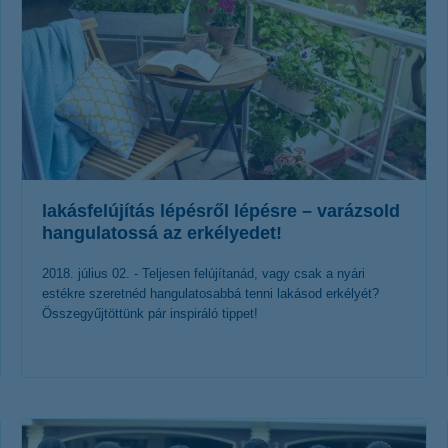
lakásfelújítás lépésről lépésre – varázsold
hangulatossá az erkélyedet!
2018. július 02. - Teljesen felújítanád, vagy csak a nyári
estékre szeretnéd hangulatosabbá tenni lakásod erkélyét?
Összegyűjtöttünk pár inspiráló tippet!
érdekel a cikk