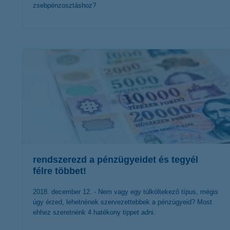
zsebpénzosztáshoz?
érdekel a cikk
rendszerezd a pénzügyeidet és tegyél
félre többet!
2018. december 12. - Nem vagy egy túlköltekező típus, mégis
úgy érzed, lehetnének szervezettebbek a pénzügyeid? Most
ehhez szeretnénk 4 hatékony tippet adni.