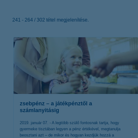
K&H Minősített Fogyasztóbarát
Otthonbiztosítás (MFO)
bankváltás
K&H virtuális
ügyfélajánló program
241 - 264 / 302 tétel megjelenítése.
új ügyfél vagyok
lakossági & vállalkozói számlacsomag együtt
zsebpénz – a játékpénztől a
számlanyitásig
2019. január 07. - A legtöbb szülő fontosnak tartja, hogy
gyermeke tisztában legyen a pénz értékével, megtanulja
beosztani azt – de mikor és hogyan kezdjük hozzá a