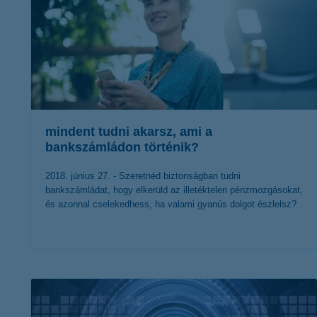
mindent tudni akarsz, ami a
bankszámládon történik?
2018. június 27. - Szeretnéd biztonságban tudni
bankszámládat, hogy elkerüld az illetéktelen pénzmozgásokat,
és azonnal cselekedhess, ha valami gyanús dolgot észlelsz?
érdekel a cikk