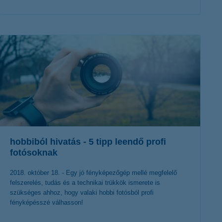
érdekel a cikk
hobbiból hivatás - 5 tipp leendő profi
fotósoknak
2018. október 18. - Egy jó fényképezőgép mellé megfelelő
felszerelés, tudás és a technikai trükkök ismerete is
szükséges ahhoz, hogy valaki hobbi fotósból profi
fényképésszé válhasson!