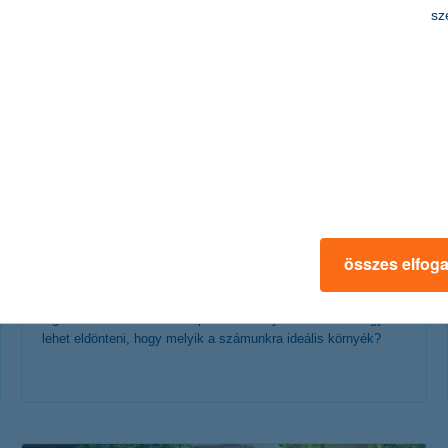
érdekel a cikk
sz
lakásvásárlás okosan – így válaszd ki a
környéket!
összes elfog
2018. augusztus 14. - Ingatlanvásárlás során az egyik
legfontosabb döntési szempont az elhelyezkedés. De hogyan
lehet eldönteni, hogy melyik a számunkra ideális környék?
érdekel a cikk