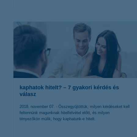
érdekel a cikk
kaphatok hitelt? – 7 gyakori kérdés és
válasz
2018. november 07. - Összegyűjtöttük, milyen kérdéseket kell
feltennünk magunknak hitelfelvétel előtt, és milyen
tényezőkön múlik, hogy kaphatunk-e hitelt.