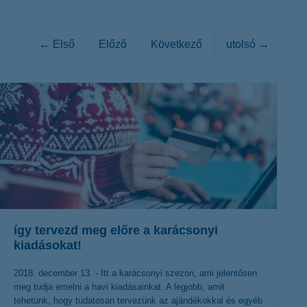
K&H token megújítás
Digitális Állampolgárság Program
← Első
Előző
Következő
utolsó →
így tervezd meg előre a karácsonyi
kiadásokat!
2018. december 13. - Itt a karácsonyi szezon, ami jelentősen
meg tudja emelni a havi kiadásainkat. A legjobb, amit
tehetünk, hogy tudatosan tervezünk az ajándékokkal és egyéb