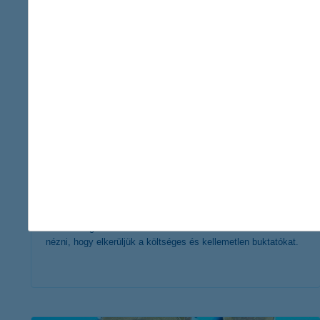
érdekel a cikk
5+1 tipp, hogy ne bánd meg a
lakásvásárlást!
2018. augusztus 17. - Bár a szerelem vak, de lakásvásárlás
esetén még álmaink otthonára is érdemes kritikus szemmel
nézni, hogy elkerüljük a költséges és kellemetlen buktatókat.
érdekel a cikk