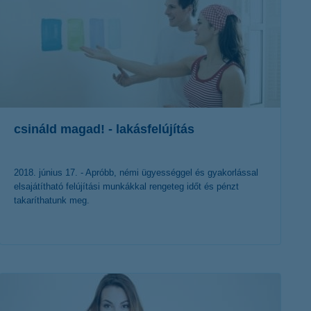
csináld magad! - lakásfelújítás
2018. június 17. - Apróbb, némi ügyességgel és gyakorlással
elsajátítható felújítási munkákkal rengeteg időt és pénzt
takaríthatunk meg.
érdekel a cikk