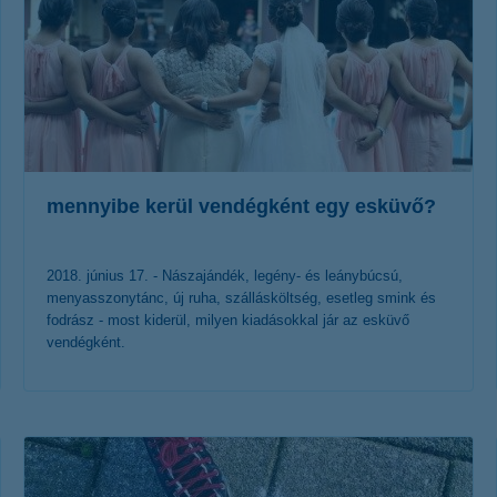
mennyibe kerül vendégként egy esküvő?
2018. június 17. - Nászajándék, legény- és leánybúcsú,
menyasszonytánc, új ruha, szállásköltség, esetleg smink és
fodrász - most kiderül, milyen kiadásokkal jár az esküvő
vendégként.
érdekel a cikk