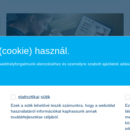
érdekel a cikk
(cookie) használ.
a webhelyforgalmunk elemzéséhez és személyre szabott ajánlatok adás
befektetési kisokos – alapfogalmak
kezdőknek
2018. szeptember 21. - Kötvény, részvény, portfólió,
statisztikai sütik
befektetés – alapfogalmak kezdőknek, akik hallottak már
Ezek a sütik lehetővé teszik számunkra, hogy a weboldal
Ez
ezekről, de nem tudják pontosan, hogy mit is jelentenek.
használatáról információkat kaphassunk annak
lá
továbbfejlesztése céljából.
me
kö
in