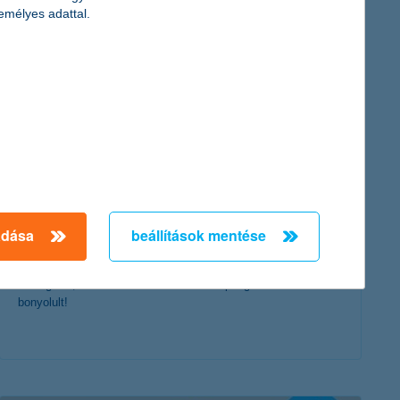
érdekel a cikk
emélyes adattal.
bankszámlát nyitnál? egyszerűbb, mint
gondolnád!
adása
beállítások mentése
2018. július 31. - Sokan tartanak a bankszámlanyitástól:
sokáig tart, macerás. Ez azonban manapság már nem is
bonyolult!
érdekel a cikk