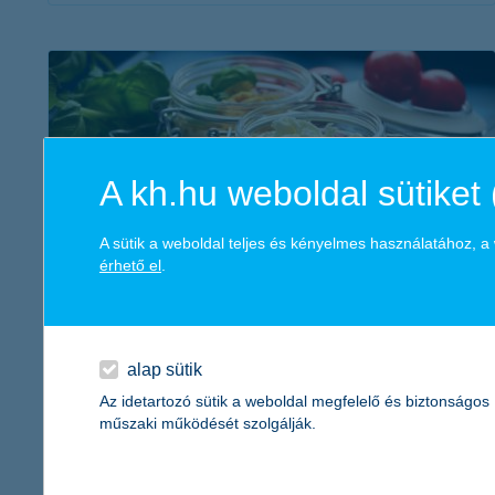
érdekel a cikk
A kh.hu weboldal sütiket 
A sütik a weboldal teljes és kényelmes használatához, 
érhető el
.
megtakarítások a konyhában
2018. október 12. - Mindenki ismeri a mondást, hogy a lakás
alap sütik
szíve a konyha. Most spórolással kapcsolatos ötleteinkből
Az idetartozó sütik a weboldal megfelelő és biztonságos
megtudhatjátok, hogyan lehet az esze is!
műszaki működését szolgálják.