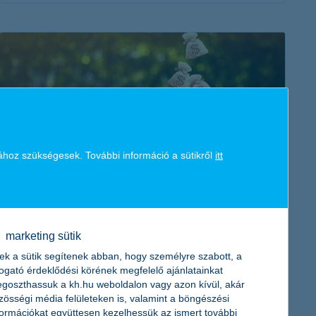
érdekel a cikk
ához szükségesek. További információ a sütikről
itt
gazdálkodj okosan! - tippek a mindennapi
pénzügyi tervezéshez
2018. szeptember 18. - Félretenni? Mire és hogyan?
marketing sütik
Megmutatjuk, hogyan alakítsd ki tudatosan és okosan saját
ek a sütik segítenek abban, hogy személyre szabott, a
költségvetésedet!
togató érdeklődési körének megfelelő ajánlatainkat
goszthassuk a kh.hu weboldalon vagy azon kívül, akár
zösségi média felületeken is, valamint a böngészési
formációkat együttesen kezelhessük az ismert további