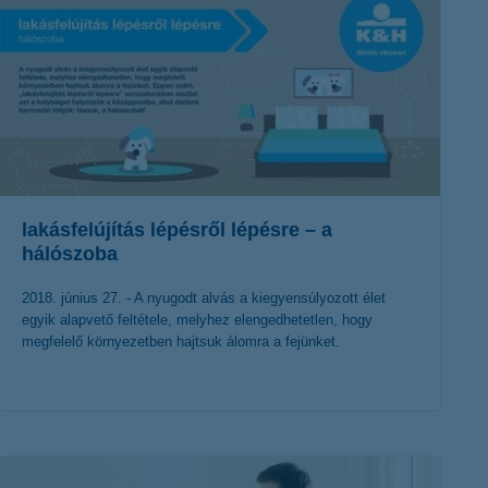
lakásfelújítás lépésről lépésre – a
hálószoba
2018. június 27. - A nyugodt alvás a kiegyensúlyozott élet
egyik alapvető feltétele, melyhez elengedhetetlen, hogy
megfelelő környezetben hajtsuk álomra a fejünket.
érdekel a cikk