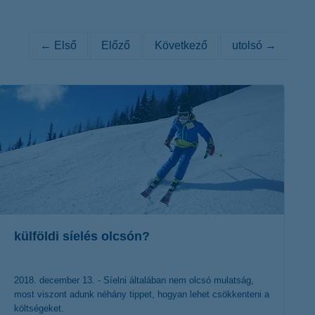
K&H token megújítás
Digitális Állampolgárság Program
← Első
Előző
Következő
utolsó →
külföldi síelés olcsón?
2018. december 13. - Síelni általában nem olcsó mulatság,
most viszont adunk néhány tippet, hogyan lehet csökkenteni a
költségeket.