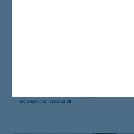
érdekel a cikk
nyári rémálom: ha utazás közben elromlik
az autónk
2018. augusztus 09. - Autóval vágsz neki a nyaralásnak?
Akkor indulás előtt tudj meg többet a gépjármű
segítségnyújtási biztosításról!
érdekel a cikk