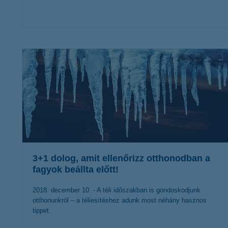
érdekel a cikk
3+1 dolog, amit ellenőrizz otthonodban a
fagyok beállta előtt!
2018. december 10. - A téli időszakban is gondoskodjunk
otthonunkról – a téliesítéshez adunk most néhány hasznos
tippet.