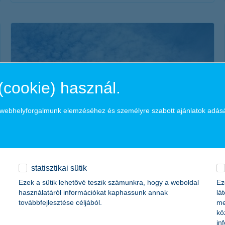
érdekel a cikk
(cookie) használ.
a webhelyforgalmunk elemzéséhez és személyre szabott ajánlatok adás
napelem, mint befektetés
2018. augusztus 17. - Egyszerre kímélnéd a pénztárcádat és
statisztikai sütik
a környezetet? Eláruljuk, mikor és hogy térülhet meg a
Ezek a sütik lehetővé teszik számunkra, hogy a weboldal
Ez
napelemes rendszer telepítése!
használatáról információkat kaphassunk annak
lá
továbbfejlesztése céljából.
me
kö
in