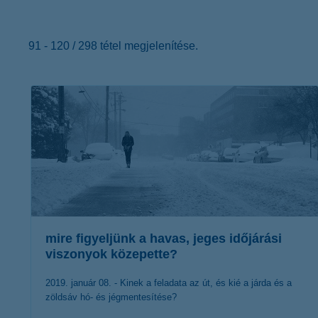
K&H Minősített Fogyasztóbarát
Otthonbiztosítás (MFO)
bankváltás
K&H virtuális
ügyfélajánló program
91 - 120 / 298 tétel megjelenítése.
új ügyfél vagyok
lakossági & vállalkozói számlacsomag együtt
mire figyeljünk a havas, jeges időjárási
viszonyok közepette?
2019. január 08. - Kinek a feladata az út, és kié a járda és a
zöldsáv hó- és jégmentesítése?