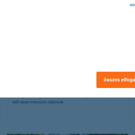
érdekel a cikk
sz
Európa 6 legszebb tengerpartja
összes elfog
2018. augusztus 08. - Magyarországról nézve a tengerpart
mindig távoli, egzotikus tájnak tűnik, pedig nem is feltétlenül
kell olyan messzire utaznunk
érdekel a cikk