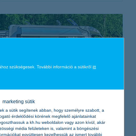
érdekel a cikk
ához szükségesek. További információ a sütikről
itt
vakáció lakókocsival - az útitervtől a
költségekig
2018. augusztus 14. - Ha imádod a szabadságot, és a
marketing sütik
természetben feltöltődni, akkor a lakókocsis kempingezést
ek a sütik segítenek abban, hogy személyre szabott, a
Neked találták ki.
togató érdeklődési körének megfelelő ajánlatainkat
goszthassuk a kh.hu weboldalon vagy azon kívül, akár
zösségi média felületeken is, valamint a böngészési
formációkat együttesen kezelhessük az ismert további