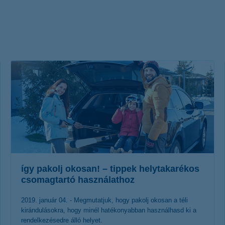
életbiztosítási csomag
 betéti kártya
K&H babaváró hitelhez
kapcsolódó csoportos
hitelfedezeti életbiztosítás
így pakolj okosan! – tippek helytakarékos
csomagtartó használathoz
2019. január 04. - Megmutatjuk, hogy pakolj okosan a téli
kirándulásokra, hogy minél hatékonyabban használhasd ki a
rendelkezésedre álló helyet.