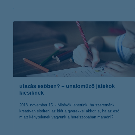
érdekel a cikk
utazás esőben? – unaloműző játékok
kicsiknek
2018. november 15. - Mitévők lehetünk, ha szeretnénk
kreatívan eltölteni az időt a gyerekkel akkor is, ha az eső
miatt kénytelenek vagyunk a hotelszobában maradni?