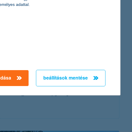
érdekel a cikk
emélyes adattal.
mit kell tudni a motoros jogsikról?
adása
beállítások mentése
2018. július 20. - Szívesen pattannál „kétkerekű paripára”?
Akkor vágj bele a motoros jogsi megszerzésébe!
érdekel a cikk