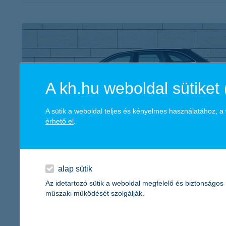
érdekel a cikk
A kh.hu weboldal sütiket 
A sütik a weboldal teljes és kényelmes használatához, 
érhető el
.
autóvásárlás családosként – mire
érdemes figyelni?
2018. október 11. - Ha családosként vágunk bele az
alap sütik
autóvásárlásba, akkor már nem csak a saját, hanem párunk,
Az idetartozó sütik a weboldal megfelelő és biztonságos
gyerekeink igényeit is szem előtt kell tartani.
műszaki működését szolgálják.