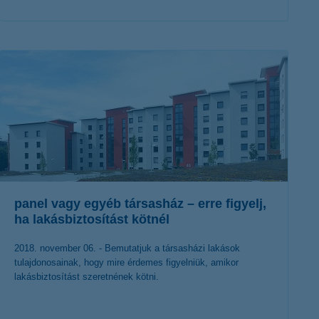
érdekel a cikk
panel vagy egyéb társasház – erre figyelj,
ha lakásbiztosítást kötnél
2018. november 06. - Bemutatjuk a társasházi lakások
tulajdonosainak, hogy mire érdemes figyelniük, amikor
lakásbiztosítást szeretnének kötni.