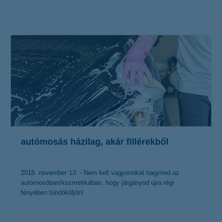
érdekel a cikk
autómosás házilag, akár fillérekből
2018. november 13. - Nem kell vagyonokat hagynod az
autómosóban/kozmetikában, hogy járgányod újra régi
fényében tündököljön!