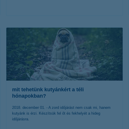
érdekel a cikk
mit tehetünk kutyánkért a téli
hónapokban?
2018. december 01. - A zord időjárást nem csak mi, hanem
kutyánk is érzi. Készítsük fel őt és fekhelyét a hideg
időjárásra.