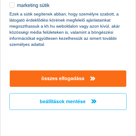
marketing sütik
egyéb
Ezek a sütik segítenek abban, hogy személyre szabott, a
látogató érdeklődési körének megfelelő ajánlatainkat
English
megoszthassuk a kh.hu weboldalon vagy azon kívül, akár
közösségi média felületeken is, valamint a böngészési
információkat együttesen kezelhessük az ismert további
személyes adattal.
(a kép forrása: pixabay)
első lépések
Megszületett az ötlet – adjuk ki a szóban forgó ingatlant
összes elfogadása
albérletbe! De mennyiért? Érdemes első körben az
albérletkereső oldalakat böngészni, mert segítségükkel
egyszerűen tájékozódhatunk arról, hogy a hasonló környéken
lévő, hasonló állapotú, méretű lakások milyen áron bérelhetőek.
beállítások mentése
Ehhez mérten árazhatjuk be mi is saját ingatlanunkat, így
biztosan nem maradunk az átlagos árak alatt!
Az állapota miatt alacsonyabb áron tudnánk kiadni, mint
szeretnénk? Akkor érdemes fontolóra venni a festést, a bútor
cserét vagy például a konyha felszerelését, mert könnyen lehet,