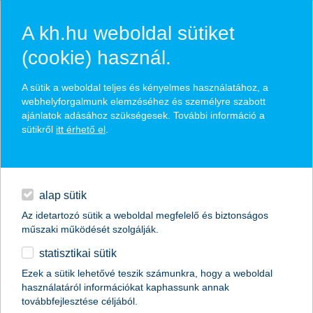
A kh.hu weboldal sütiket
(cookie) használ.
napelem, mint befektetés
A sütik a weboldal teljes és kényelmes használatához, a
webhelyforgalmunk elemzéséhez és személyre szabott
biztosítást kötnék
lakásbiztosítás
ajánlatok adásához szükségesek. További információ a
sütikről
itt érhető el
.
hitelek
2018. augusztus 17.
Egyszerre kímélnéd a pénztárcádat és a környezetet?
napi pénzügyek
Eláruljuk, mikor és hogy térülhet meg a napelemes rendszer
alap sütik
telepítése!
Az idetartozó sütik a weboldal megfelelő és biztonságos
megtakarítások
műszaki működését szolgálják.
statisztikai sütik
biztosítások
Ezek a sütik lehetővé teszik számunkra, hogy a weboldal
használatáról információkat kaphassunk annak
digitális bankolás
továbbfejlesztése céljából.