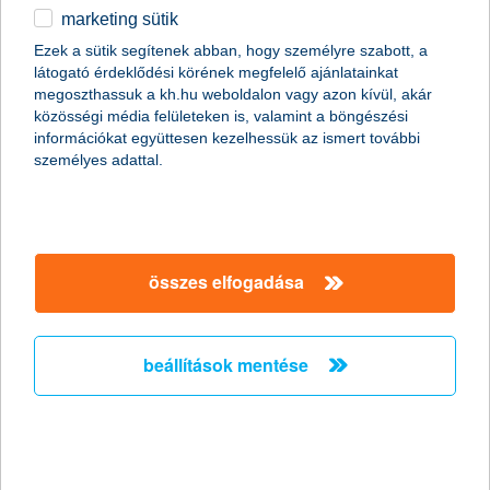
marketing sütik
egyéb
Ezek a sütik segítenek abban, hogy személyre szabott, a
látogató érdeklődési körének megfelelő ajánlatainkat
English
megoszthassuk a kh.hu weboldalon vagy azon kívül, akár
közösségi média felületeken is, valamint a böngészési
információkat együttesen kezelhessük az ismert további
személyes adattal.
összes elfogadása
(a kép forrása: pixabay)
beállítások mentése
rendben van a kazán?
Az első és a legfontosabb pont: a kazán. Mindenképpen ellenőrizzük
fűtési rendszer biztosan jól működik-e. Szakemberek szerint érde
kitakarítani a rendszert és a kéményt, illetve a fűtésszezon bekösz
feledkezzünk meg a szén-monoxid-érzékelők üzembe helyezéséről
tapasztaljuk, valami nincsen rendben a kazánunk körül, mindenkép