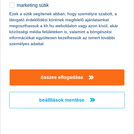
marketing sütik
egyéb
Ezek a sütik segítenek abban, hogy személyre szabott, a
látogató érdeklődési körének megfelelő ajánlatainkat
English
megoszthassuk a kh.hu weboldalon vagy azon kívül, akár
közösségi média felületeken is, valamint a böngészési
információkat együttesen kezelhessük az ismert további
személyes adattal.
összes elfogadása
(kép forrása: pixabay)
Előfordulhat, hogy azok közé a szerencsések közé tartozunk,
akik már meglátogatták Európa összes nagyvárosát és
beállítások mentése
népszerű tengerpartját, de az is megeshet, hogy egyszerűen
csak irtózunk a zsúfolt, tömegesen látogatott helyektől, és
inkább nyugodt, csendesebb környezetben töltenénk el a
szabadságunkat. Mindkét esetben komoly kihívást jelent a
vakáció megtervezése, ezért összegyűjtöttünk öt mesebeli